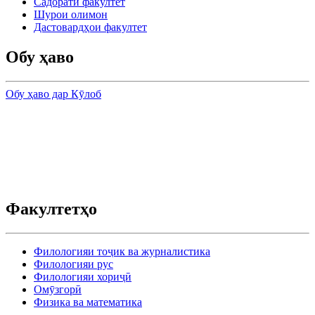
Садорати факултет
Шурои олимон
Дастовардҳои факултет
Обу ҳаво
Обу ҳаво дар Кӯлоб
Факултетҳо
Филологияи тоҷик ва журналистика
Филологияи рус
Филологияи хориҷӣ
Омӯзгорӣ
Физика ва математика