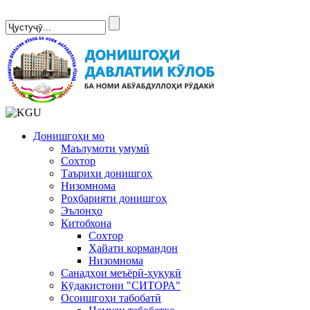
Сомонаи нав
Донишгоҳи мо
Маълумоти умумӣ
Сохтор
Таърихи донишгоҳ
Низомнома
Роҳбарияти донишгоҳ
Эълонҳо
Китобхона
Сохтор
Ҳайати кормандон
Низомнома
Санадҳои меъёрӣ-ҳуқуқӣ
Кӯдакистони "СИТОРА"
Осоишгоҳи табобатӣ