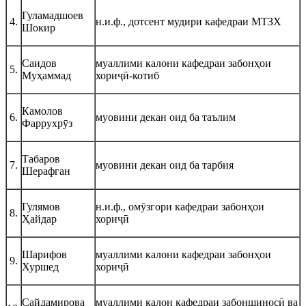
Гуламадшоев
4.
н.и.ф., дотсент мудири кафедраи МТЗХ
Шокир
Саидов
муаллими калони кафедраи забонҳои
5.
Муҳаммад
хориҷӣ-котиб
Камолов
6.
муовини декан оид ба таълим
Фаррухрӯз
Табаров
7.
муовини декан оид ба тарбия
Шерафган
Гулямов
н.и.ф., омӯзгори кафедраи забонҳои
8.
Ҳайдар
хориҷӣ
Шарифов
муаллими калони кафедраи забонҳои
9.
Хуршед
хориҷӣ
Сайдамирова
муаллими калон кафедраи забоншиносӣ ва