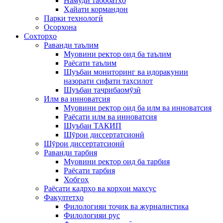
Намуди табобатҳо
Ҳайати кормандон
Парки технологӣ
Осорхона
Сохторҳо
Раванди таълим
Муовини ректор оид ба таълим
Раёсати таълим
Шуъбаи мониторинг ва идоракунии
назорати сифати таҳсилот
Шуъбаи таҷрибаомӯзӣ
Илм ва инноватсия
Муовини ректор оид ба илм ва инноватсия
Раёсати илм ва инноватсия
Шуъбаи ТАКИП
Шӯрои диссертатсионӣ
Шӯрои диссертатсионӣ
Раванди тарбия
Муовини ректор оид ба тарбия
Раёсати тарбия
Хобгоҳ
Раёсати кадрҳо ва корҳои махсус
Факултетҳо
Филологияи тоҷик ва журналистика
Филологияи рус