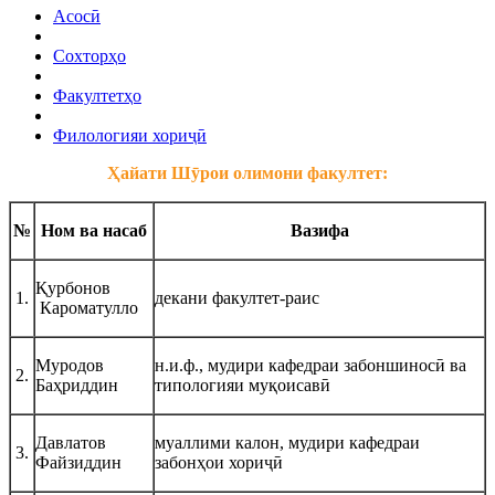
Асосӣ
Сохторҳо
Факултетҳо
Филологияи хориҷӣ
Ҳайати Шӯрои олимони факултет:
№
Ном ва насаб
Вазифа
Қурбонов
1.
декани факултет-раис
Кароматулло
Муродов
н.и.ф., мудири кафедраи забоншиносӣ ва
2.
Баҳриддин
типологияи муқоисавӣ
Давлатов
муаллими калон, мудири кафедраи
3.
Файзиддин
забонҳои хориҷӣ