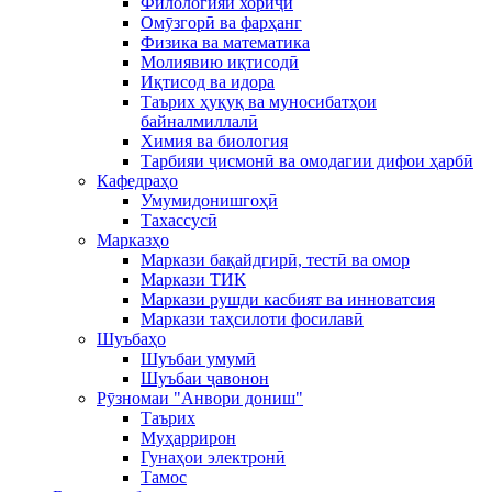
Филологияи хориҷӣ
Омӯзгорӣ ва фарҳанг
Физика ва математика
Молиявию иқтисодӣ
Иқтисод ва идора
Таърих ҳуқуқ ва муносибатҳои
байналмиллалӣ
Химия ва биология
Тарбияи ҷисмонӣ ва омодагии дифои ҳарбӣ
Кафедраҳо
Умумидонишгоҳӣ
Тахассусӣ
Марказҳо
Маркази бақайдгирӣ, тестӣ ва омор
Маркази ТИК
Маркази рушди касбият ва инноватсия
Маркази таҳсилоти фосилавӣ
Шуъбаҳо
Шуъбаи умумӣ
Шуъбаи ҷавонон
Рӯзномаи "Анвори дониш"
Таърих
Муҳаррирон
Гунаҳои электронӣ
Тамос