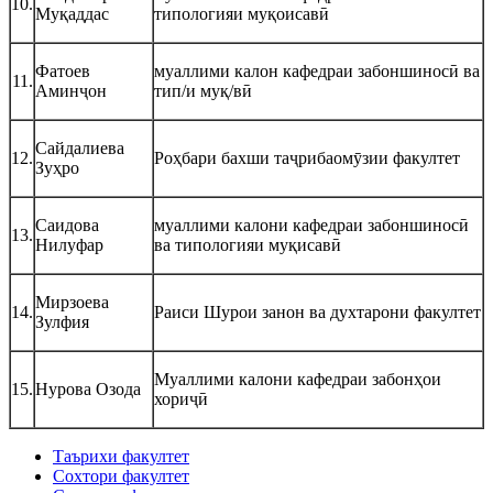
10.
Муқаддас
типологияи муқоисавӣ
Фатоев
муаллими калон кафедраи забоншиносӣ ва
11.
Аминҷон
тип/и муқ/вӣ
Сайдалиева
12.
Роҳбари бахши таҷрибаомӯзии факултет
Зуҳро
Саидова
муаллими калони кафедраи забоншиносӣ
13.
Нилуфар
ва типологияи муқисавӣ
Мирзоева
14.
Раиси Шурои занон ва духтарони факултет
Зулфия
Муаллими калони кафедраи забонҳои
15.
Нурова Озода
хориҷӣ
Таърихи факултет
Сохтори факултет