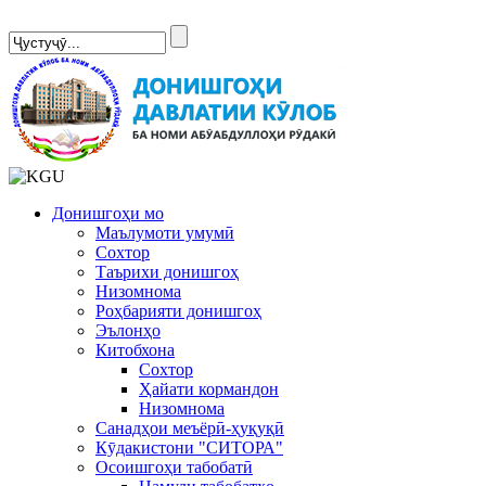
Сомонаи нав
Донишгоҳи мо
Маълумоти умумӣ
Сохтор
Таърихи донишгоҳ
Низомнома
Роҳбарияти донишгоҳ
Эълонҳо
Китобхона
Сохтор
Ҳайати кормандон
Низомнома
Санадҳои меъёрӣ-ҳуқуқӣ
Кӯдакистони "СИТОРА"
Осоишгоҳи табобатӣ