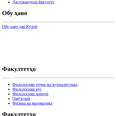
Дастовардҳои факултет
Обу ҳаво
Обу ҳаво дар Кӯлоб
Факултетҳо
Филологияи тоҷик ва журналистика
Филологияи рус
Филологияи хориҷӣ
Омӯзгорӣ
Физика ва математика
Факултетҳо