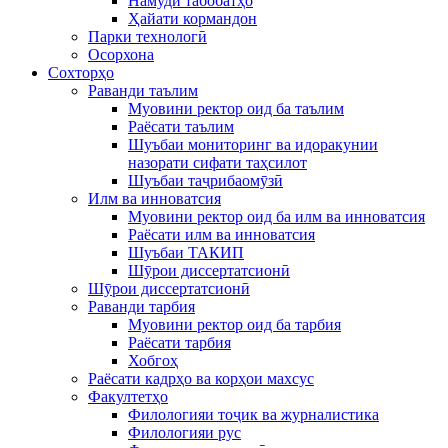
Намуди табобатҳо
Ҳайати кормандон
Парки технологӣ
Осорхона
Сохторҳо
Раванди таълим
Муовини ректор оид ба таълим
Раёсати таълим
Шуъбаи мониторинг ва идоракунии
назорати сифати таҳсилот
Шуъбаи таҷрибаомӯзӣ
Илм ва инноватсия
Муовини ректор оид ба илм ва инноватсия
Раёсати илм ва инноватсия
Шуъбаи ТАКИП
Шӯрои диссертатсионӣ
Шӯрои диссертатсионӣ
Раванди тарбия
Муовини ректор оид ба тарбия
Раёсати тарбия
Хобгоҳ
Раёсати кадрҳо ва корҳои махсус
Факултетҳо
Филологияи тоҷик ва журналистика
Филологияи рус