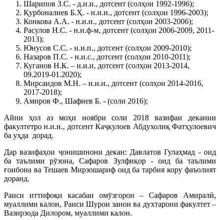
Шарипов З.С. - д.и.и., дотсент (солҳои 1992-1996);
Қурбоналиев Б.Ҳ. - н.и.и., дотсент (солҳои 1996-2003);
Конкова А.А. - н.и.и., дотсент (солҳои 2003-2006);
Расулов Н.С. - н.и.ф-м, дотсент (солҳои 2006-2009, 2011-
2013);
Юнусов С.С. - н.и.п., дотсент (солҳои 2009-2010);
Назаров П.С. - н.и.с., дотсент (солҳои 2010-2011);
Куганов Н.К. – н.и.и, дотсент (солҳои 2013-2014,
09.2019-01.2020);
Мирсаидов М.Н. – н.и.и., дотсент (солҳои 2014-2016,
2017-2018);
Амиров Ф., Шафиев Б. - (соли 2016);
Айни ҳол аз моҳи ноябри соли 2018 вазифаи декании
факултетро н.и.и., дотсент Каҷкулоев Абдухолиқ Фатҳулоевич
ба уҳда дорад.
Дар вазифаҳои ҷонишинони декан: Давлатов Гулаҳмад - оид
ба таълими рӯзона, Сафаров Зулфиқор - оид ба таълими
ғоибона ва Тешаев Мирзошариф оид ба тарбия кору фаъолият
доранд.
Раиси иттифоқи касабаи омӯзгорон – Сафаров Амиралӣ,
муаллими калон, Раиси Шурои занон ва духтарони факултет –
Вазирзода Дилором, муаллими калон.