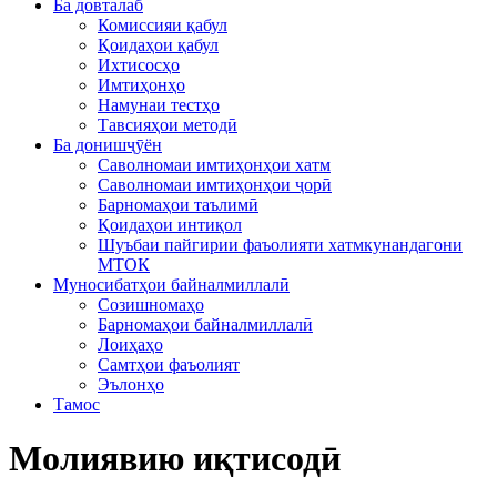
Ба довталаб
Комиссияи қабул
Қоидаҳои қабул
Ихтисосҳо
Имтиҳонҳо
Намунаи тестҳо
Тавсияҳои методӣ
Ба донишҷӯён
Саволномаи имтиҳонҳои хатм
Саволномаи имтиҳонҳои ҷорӣ
Барномаҳои таълимӣ
Қоидаҳои интиқол
Шуъбаи пайгирии фаъолияти хатмкунандагони
МТОК
Муносибатҳои байналмиллалӣ
Созишномаҳо
Барномаҳои байналмиллалӣ
Лоиҳаҳо
Самтҳои фаъолият
Эълонҳо
Тамос
Молиявию иқтисодӣ