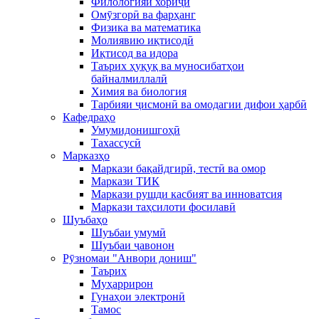
Филологияи хориҷӣ
Омӯзгорӣ ва фарҳанг
Физика ва математика
Молиявию иқтисодӣ
Иқтисод ва идора
Таърих ҳуқуқ ва муносибатҳои
байналмиллалӣ
Химия ва биология
Тарбияи ҷисмонӣ ва омодагии дифои ҳарбӣ
Кафедраҳо
Умумидонишгоҳӣ
Тахассусӣ
Марказҳо
Маркази бақайдгирӣ, тестӣ ва омор
Маркази ТИК
Маркази рушди касбият ва инноватсия
Маркази таҳсилоти фосилавӣ
Шуъбаҳо
Шуъбаи умумӣ
Шуъбаи ҷавонон
Рӯзномаи "Анвори дониш"
Таърих
Муҳаррирон
Гунаҳои электронӣ
Тамос