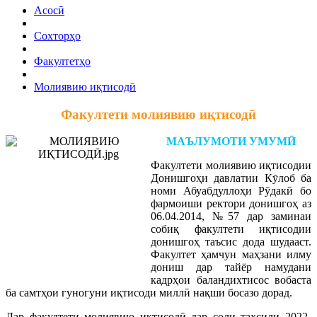
Асосӣ
Сохторҳо
Факултетҳо
Молиявию иқтисодӣ
Факултети молиявию иқтисодӣ
МАЪЛУМОТИ УМУМӢ
Факултети молиявию иқтисодии
Донишгоҳи давлатии Кӯлоб ба
номи Абуабдуллоҳи Рӯдакӣ бо
фармоиши ректори донишгоҳ аз
06.04.2014, №57 дар заминаи
собиқ факултети иқтисодии
донишгоҳ таъсис дода шудааст.
Факултет ҳамчун маҳзани илму
дониш дар тайёр намудани
кадрҳои баландихтисос вобаста
ба самтҳои гуногуни иқтисоди миллӣ нақши босазо дорад.
Дар факултети молиявию иқтисодӣ дар соли таҳсили 2022-