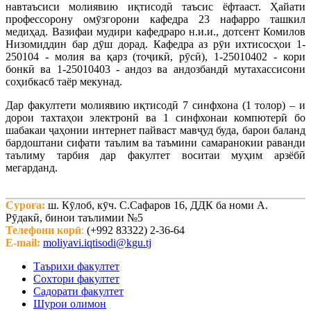
навтаъсиси молиявию иқтисодӣ таъсис ёфтааст. Ҳайати
профессорону омӯзгорони кафедра 23 нафарро ташкил
медиҳад. Вазифаи мудири кафедраро н.и.и., дотсент Комилов
Низомиддин бар дӯш дорад. Кафедра аз рӯи ихтисосҳои 1-
250104 - молия ва қарз (тоҷикӣ, рӯсӣ), 1-25010402 - кори
бонкӣ ва 1-25010403 - андоз ва андозбандӣ мутахассисони
соҳибкасб таёр мекунад.
Дар факултети молиявию иқтисодӣ 7 синфхона (1 толор) – и
дорои тахтаҳои электронӣ ва 1 синфхонаи компютерӣ бо
шабакаи ҷаҳонии интернет пайваст мавҷуд буда, барои баланд
бардоштани сифати таълим ва таъмини самаранокии раванди
таълиму тарбия дар факултет воситаи муҳим арзёбӣ
мегарданд.
Суроға:
ш. Кӯлоб, кӯч. С.Сафаров 16, ДДК ба номи А.
Рӯдакӣ, бинои таълимии №5
Телефони корӣ
:
(+992 83322) 2-36-64
E-mail:
moliyavi.iqtisodi@kgu.tj
Таърихи факултет
Сохтори факултет
Садорати факултет
Шурои олимон