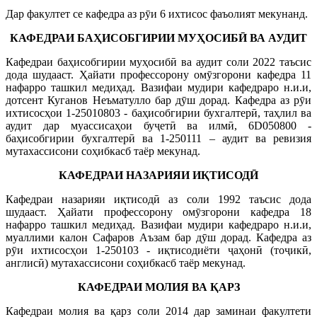
Дар факултет се кафедра аз рӯи 6 ихтисос фаъолият мекунанд.
КАФЕДРАИ БАҲИСОБГИРИИ МУҲОСИБӢ ВА АУДИТ
Кафедраи баҳисобгирии муҳосибӣ ва аудит соли 2022 таъсис
дода шудааст. Ҳайати профессорону омӯзгорони кафедра 11
нафарро ташкил медиҳад. Вазифаи мудири кафедраро н.и.и,
дотсент Куганов Неъматулло бар дӯш дорад. Кафедра аз рӯи
ихтисосҳои 1-25010803 - баҳисобгирии бухгалтерӣ, таҳлил ва
аудит дар муассисаҳои буҷетӣ ва илмӣ, 6D050800 -
баҳисобгирии бухгалтерӣ ва 1-250111 – аудит ва ревизия
мутахассисони соҳибкасб таёр мекунад.
КАФЕДРАИ НАЗАРИЯИ ИҚТИСОДӢ
Кафедраи назарияи иқтисодӣ аз соли 1992 таъсис дода
шудааст. Ҳайати профессорону омӯзгорони кафедра 18
нафарро ташкил медиҳад. Вазифаи мудири кафедраро н.и.и,
муаллими калон Сафаров Аъзам бар дӯш дорад. Кафедра аз
рӯи ихтисосҳои 1-250103 - иқтисодиёти ҷаҳонӣ (тоҷикӣ,
англисӣ) мутахассисони соҳибкасб таёр мекунад.
КАФЕДРАИ МОЛИЯ ВА ҚАРЗ
Кафедраи молия ва қарз соли 2014 дар заминаи факултети