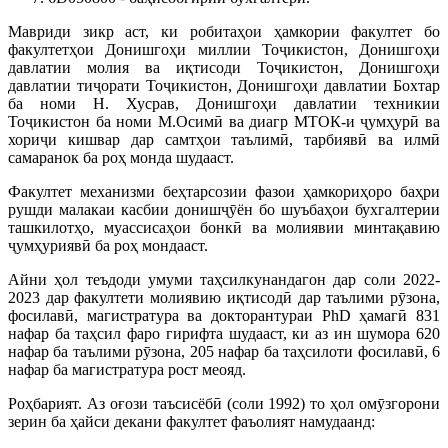
Мавриди зикр аст, ки робитаҳои ҳамкории факултет бо
факултетҳои Донишгоҳи миллии Тоҷикистон, Донишгоҳи
давлатии молия ва иқтисоди Тоҷикистон, Донишгоҳи
давлатии тиҷорати Тоҷикистон, Донишгоҳи давлатии Бохтар
ба номи Н. Хусрав, Донишгоҳи давлатии техникии
Тоҷикистон ба номи М.Осимӣ ва диагр МТОК-и ҷумҳурӣ ва
хориҷи кишвар дар самтҳои таълимӣ, тарбиявӣ ва илмӣ
самаранок ба роҳ монда шудааст.
Факултет механизми беҳтарсозии фазои ҳамкориҳоро баҳри
рушди малакаи касбии донишҷӯён бо шуъбаҳои бухгалтерии
ташкилотҳо, муассисаҳои бонкӣ ва молиявии минтақавию
ҷумҳуриявӣ ба роҳ мондааст.
Айни ҳол теъдоди умуми таҳсилкунандагон дар соли 2022-
2023 дар факултети молиявию иқтисодӣ дар таълими рӯзона,
фосилавӣ, магистратура ва докторантураи PhD ҳамагӣ 831
нафар ба таҳсил фаро гирифта шудааст, ки аз ин шумора 620
нафар ба таълими рӯзона, 205 нафар ба таҳсилоти фосилавӣ, 6
нафар ба магистратура рост меояд.
Роҳбарият. Аз оғози таъсисёбӣ (соли 1992) то ҳол омӯзгорони
зерин ба ҳайси декани факултет фаъолият намудаанд: