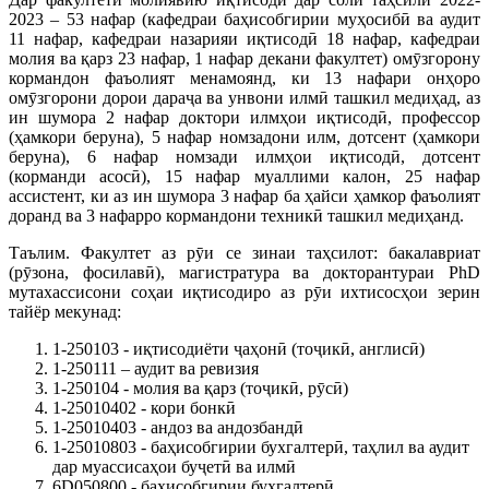
2023 – 53 нафар (кафедраи баҳисобгирии муҳосибӣ ва аудит
11 нафар, кафедраи назарияи иқтисодӣ 18 нафар, кафедраи
молия ва қарз 23 нафар, 1 нафар декани факултет) омӯзгорону
кормандон фаъолият менамоянд, ки 13 нафари онҳоро
омӯзгорони дорои дараҷа ва унвони илмӣ ташкил медиҳад, аз
ин шумора 2 нафар доктори илмҳои иқтисодӣ, профессор
(ҳамкори беруна), 5 нафар номзадони илм, дотсент (ҳамкори
беруна), 6 нафар номзади илмҳои иқтисодӣ, дотсент
(корманди асосӣ), 15 нафар муаллими калон, 25 нафар
ассистент, ки аз ин шумора 3 нафар ба ҳайси ҳамкор фаъолият
доранд ва 3 нафарро кормандони техникӣ ташкил медиҳанд.
Таълим. Факултет аз рӯи се зинаи таҳсилот: бакалавриат
(рӯзона, фосилавӣ), магистратура ва докторантураи PhD
мутахассисони соҳаи иқтисодиро аз рӯи ихтисосҳои зерин
тайёр мекунад:
1-250103 - иқтисодиёти ҷаҳонӣ (тоҷикӣ, англисӣ)
1-250111 – аудит ва ревизия
1-250104 - молия ва қарз (тоҷикӣ, рӯсӣ)
1-25010402 - кори бонкӣ
1-25010403 - андоз ва андозбандӣ
1-25010803 - баҳисобгирии бухгалтерӣ, таҳлил ва аудит
дар муассисаҳои буҷетӣ ва илмӣ
6D050800 - баҳисобгирии бухгалтерӣ.