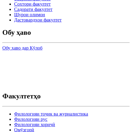
Сохтори факултет
Садорати факултет
Шурои олимон
Дастовардҳои факултет
Обу ҳаво
Обу ҳаво дар Кӯлоб
Факултетҳо
Филологияи тоҷик ва журналистика
Филологияи рус
Филологияи хориҷӣ
Омӯзгорӣ