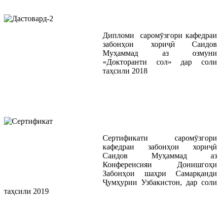
Дипломи саромӯзгори кафедраи
забонҳои хориҷӣ Саидов
Муҳаммад аз озмуни
«Докторанти сол» дар соли
таҳсили 2018
Сертификати саромӯзгори
кафедраи забонҳои хориҷӣ
Саидов Муҳаммад аз
Конференсияи Донишгоҳи
Забонҳои шаҳри Самарқанди
Ҷумҳурии Узбакистон, дар соли
таҳсили 2019