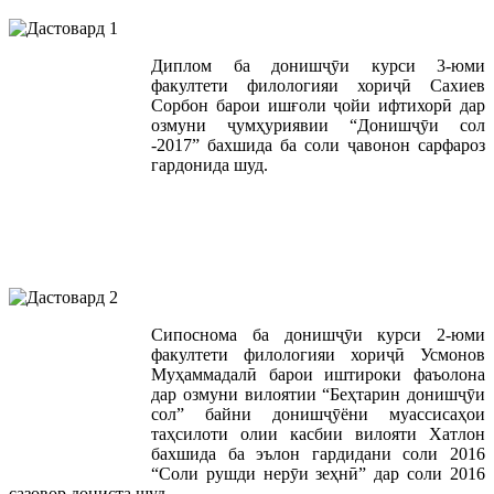
Диплом ба донишҷӯи курси 3-юми
факултети филологияи хориҷӣ Сахиев
Сорбон барои ишғоли ҷойи ифтихорӣ дар
озмуни ҷумҳуриявии “Донишҷӯи сол
-2017” бахшида ба соли ҷавонон сарфароз
гардонида шуд.
Сипоснома ба донишҷӯи курси 2-юми
факултети филологияи хориҷӣ Усмонов
Муҳаммадалӣ барои иштироки фаъолона
дар озмуни вилоятии “Беҳтарин донишҷӯи
сол” байни донишҷӯёни муассисаҳои
таҳсилоти олии касбии вилояти Хатлон
бахшида ба эълон гардидани соли 2016
“Соли рушди нерӯи зеҳнӣ” дар соли 2016
сазовор дониста шуд.