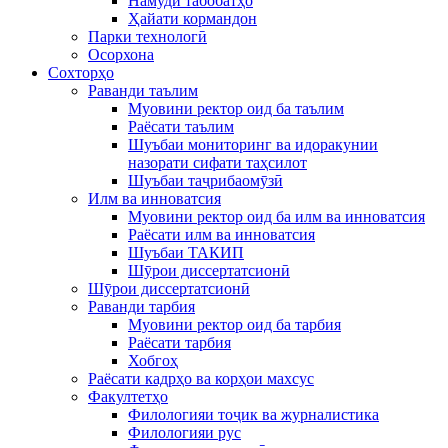
Намуди табобатҳо
Ҳайати кормандон
Парки технологӣ
Осорхона
Сохторҳо
Раванди таълим
Муовини ректор оид ба таълим
Раёсати таълим
Шуъбаи мониторинг ва идоракунии
назорати сифати таҳсилот
Шуъбаи таҷрибаомӯзӣ
Илм ва инноватсия
Муовини ректор оид ба илм ва инноватсия
Раёсати илм ва инноватсия
Шуъбаи ТАКИП
Шӯрои диссертатсионӣ
Шӯрои диссертатсионӣ
Раванди тарбия
Муовини ректор оид ба тарбия
Раёсати тарбия
Хобгоҳ
Раёсати кадрҳо ва корҳои махсус
Факултетҳо
Филологияи тоҷик ва журналистика
Филологияи рус