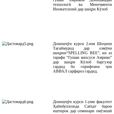
технологӣ ва Менеҷменти
Иноватсионӣ дар шаҳри Кӯлоб
Донишҷӯи курси 2-юм Шоҳини
Тағаймурод дар озмӯни
шаҳрии“SPELLING BEE”, ки аз
тарафи “Гушаи махсуси Амрико”
дар шаҳри Кӯлоб баргузор
гардид бо гирифтани ҷои
АВВАЛ сарфароз гардид.
Донишҷӯи курси 1-уми факултет
Ҳабибуллозода Саёҳат барои
иштирок дар семинари омӯзишӣ