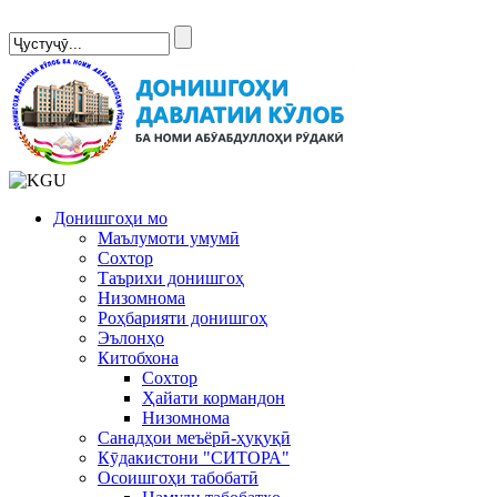
Сомонаи нав
Донишгоҳи мо
Маълумоти умумӣ
Сохтор
Таърихи донишгоҳ
Низомнома
Роҳбарияти донишгоҳ
Эълонҳо
Китобхона
Сохтор
Ҳайати кормандон
Низомнома
Санадҳои меъёрӣ-ҳуқуқӣ
Кӯдакистони "СИТОРА"
Осоишгоҳи табобатӣ