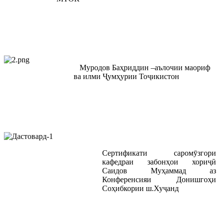
Муродов Баҳриддин –аълочии маориф
ва илми Ҷумҳурии Тоҷикистон
Сертификати саромӯзгори
кафедраи забонҳои хориҷӣ
Саидов Муҳаммад аз
Конференсияи Донишгоҳи
Соҳибкории ш.Хуҷанд