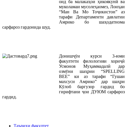
оид ба малакаҳои ҳикоякунӣ ва
муколамаи мусолеҳаомез, Лоиҳаи
“Ман Ва Мо Тоҷикистон” аз
тарафи Департаменти давлатии
Амрико бо шаҳодатнома
сарфароз гардонида шуд.
Донишҷӯи курси 3-юми
факултети филологияи хориҷӣ
Усмонов Муҳаммадалӣ дар
озмӯни шаҳрии “SPELLING
BEE” ки аз тарафи “Гушаи
махсуси Амрико” дар шаҳри
Кӯлоб баргузор гардид бо
гирифтани ҷои ДУЮМ сарфароз
гардид.
Таърихи факултет