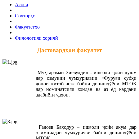
Асосӣ
Сохторҳо
Факултетҳо
Филологияи хориҷӣ
Дастовардҳои факултет
Муҳтарамаи Зиёвуддин - ишғоли ҷойи дуюм
дар озмунии ҷумҳуриявии «Фурӯғи субҳи
доноӣ китоб аст» байни донишҷӯёни МТОК
дар номинатсияи хондан ва аз ёд кардани
адабиёти ҷаҳон.
Гадоев Баҳодур – ишғоли ҷойи якум дар
олимпиадаи ҷумҳуриявӣ байни донишҷӯёни
МТОК