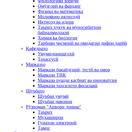
Филологияи хориҷӣ
Омӯзгорӣ ва фарҳанг
Физика ва математика
Молиявию иқтисодӣ
Иқтисод ва идора
Таърих ҳуқуқ ва муносибатҳои
байналмиллалӣ
Химия ва биология
Тарбияи ҷисмонӣ ва омодагии дифои ҳарбӣ
Кафедраҳо
Умумидонишгоҳӣ
Тахассусӣ
Марказҳо
Маркази бақайдгирӣ, тестӣ ва омор
Маркази ТИК
Маркази рушди касбият ва инноватсия
Маркази таҳсилоти фосилавӣ
Шуъбаҳо
Шуъбаи умумӣ
Шуъбаи ҷавонон
Рӯзномаи "Анвори дониш"
Таърих
Муҳаррирон
Гунаҳои электронӣ
Тамос