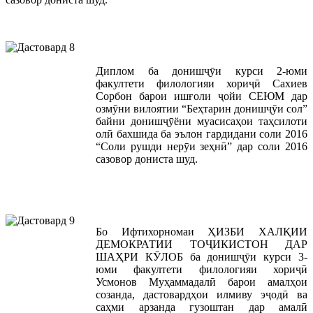
Диплом ба донишҷӯи курси 2-юми
факултети филологияи хориҷӣ Сахиев
Сорбон барои ишғоли ҷойи СЕЮМ дар
озмӯни вилоятии “Беҳтарин донишҷӯи сол”
байни донишҷӯёни муасисаҳои таҳсилоти
олӣ бахшида ба эълон гардидани соли 2016
“Соли рушди нерӯи зеҳнӣ” дар соли 2016
сазовор дониста шуд.
Бо Ифтихорномаи ҲИЗБИ ХАЛҚИИ
ДЕМОКРАТИИ ТОҶИКИСТОН ДАР
ШАҲРИ КӮЛОБ ба донишҷӯи курси 3-
юми факултети филологияи хориҷӣ
Усмонов Муҳаммадалӣ барои амалҳои
созанда, дастовардҳои илмиву эҷодӣ ва
саҳми арзанда гузоштан дар амалӣ