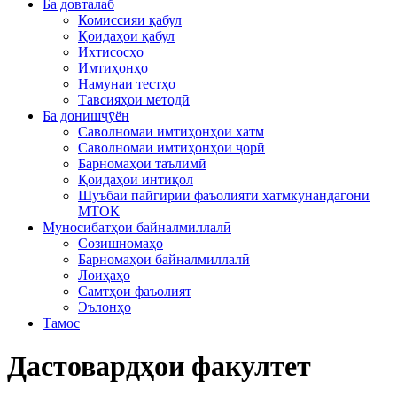
Ба довталаб
Комиссияи қабул
Қоидаҳои қабул
Ихтисосҳо
Имтиҳонҳо
Намунаи тестҳо
Тавсияҳои методӣ
Ба донишҷӯён
Саволномаи имтиҳонҳои хатм
Саволномаи имтиҳонҳои ҷорӣ
Барномаҳои таълимӣ
Қоидаҳои интиқол
Шуъбаи пайгирии фаъолияти хатмкунандагони
МТОК
Муносибатҳои байналмиллалӣ
Созишномаҳо
Барномаҳои байналмиллалӣ
Лоиҳаҳо
Самтҳои фаъолият
Эълонҳо
Тамос
Дастовардҳои факултет