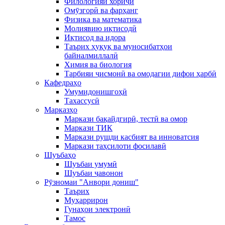
Филологияи хориҷӣ
Омӯзгорӣ ва фарҳанг
Физика ва математика
Молиявию иқтисодӣ
Иқтисод ва идора
Таърих ҳуқуқ ва муносибатҳои
байналмиллалӣ
Химия ва биология
Тарбияи ҷисмонӣ ва омодагии дифои ҳарбӣ
Кафедраҳо
Умумидонишгоҳӣ
Тахассусӣ
Марказҳо
Маркази бақайдгирӣ, тестӣ ва омор
Маркази ТИК
Маркази рушди касбият ва инноватсия
Маркази таҳсилоти фосилавӣ
Шуъбаҳо
Шуъбаи умумӣ
Шуъбаи ҷавонон
Рӯзномаи "Анвори дониш"
Таърих
Муҳаррирон
Гунаҳои электронӣ
Тамос