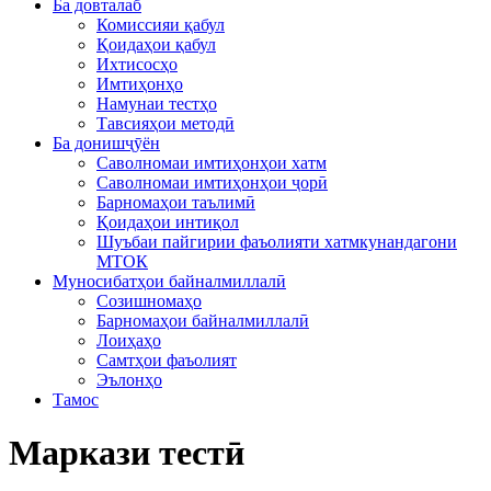
Ба довталаб
Комиссияи қабул
Қоидаҳои қабул
Ихтисосҳо
Имтиҳонҳо
Намунаи тестҳо
Тавсияҳои методӣ
Ба донишҷӯён
Саволномаи имтиҳонҳои хатм
Саволномаи имтиҳонҳои ҷорӣ
Барномаҳои таълимӣ
Қоидаҳои интиқол
Шуъбаи пайгирии фаъолияти хатмкунандагони
МТОК
Муносибатҳои байналмиллалӣ
Созишномаҳо
Барномаҳои байналмиллалӣ
Лоиҳаҳо
Самтҳои фаъолият
Эълонҳо
Тамос
Маркази тестӣ