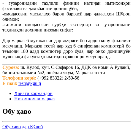
- гузаронидани таҳлили фаннии натиҷаи имтиҳонҳои
фосилавӣ ва ҷамъбастии донишҷӯён;
-омодасозии масъалаҳо барои баррасӣ дар ҷаласаҳои Шӯрои
олимон;
-таъмини омодасозии гурӯҳи экспертҳо ва гузаронидани
таҳлилҳои дохилии низоми сифат:
Дар марказ 6 мутахассис дар якҷоягӣ бо сардор кору фаъолият
мекунанд. Маркази тестӣ дар худ 6 синфхонаи компютерӣ бо
теъдоди 180 адад компютер доро буда, дар онҳо донишҷӯён
мувофиқи факултаҳо имтиҳонҳояшонро месупоранд.
Суроға:
ш. Кӯлоб, куч. С.Сафаров 16, ДДК ба номи А.Рӯдакӣ,
бинои таълимии №2, ошёнаи якум, Маркази тестӣ
Телефони корӣ:
(+992 83322) 2-59-56
E-mail:
testi@kgu.tj
Ҳайати кормандон
Низомномаи марказ
Обу ҳаво
Обу ҳаво дар Кӯлоб