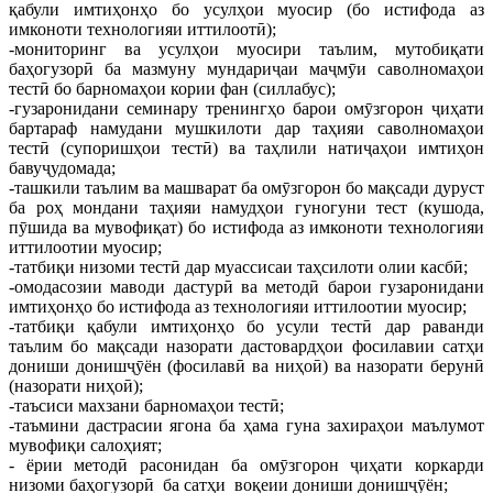
қабули имтиҳонҳо бо усулҳои муосир (бо истифода аз
имконоти технологияи иттилоотӣ);
-мониторинг ва усулҳои муосири таълим, мутобиқати
баҳогузорӣ ба мазмуну мундариҷаи маҷмӯи саволномаҳои
тестӣ бо барномаҳои кории фан (силлабус);
-гузаронидани семинару тренингҳо барои омӯзгорон ҷиҳати
бартараф намудани мушкилоти дар таҳияи саволномаҳои
тестӣ (супоришҳои тестӣ) ва таҳлили натиҷаҳои имтиҳон
бавуҷудомада;
-ташкили таълим ва машварат ба омӯзгорон бо мақсади дуруст
ба роҳ мондани таҳияи намудҳои гуногуни тест (кушода,
пӯшида ва мувофиқат) бо истифода аз имконоти технологияи
иттилоотии муосир;
-татбиқи низоми тестӣ дар муассисаи таҳсилоти олии касбӣ;
-омодасозии маводи дастурӣ ва методӣ барои гузаронидани
имтиҳонҳо бо истифода аз технологияи иттилоотии муосир;
-татбиқи қабули имтиҳонҳо бо усули тестӣ дар раванди
таълим бо мақсади назорати дастовардҳои фосилавии сатҳи
дониши донишҷӯён (фосилавӣ ва ниҳоӣ) ва назорати берунӣ
(назорати ниҳоӣ);
-таъсиси махзани барномаҳои тестӣ;
-таъмини дастрасии ягона ба ҳама гуна захираҳои маълумот
мувофиқи салоҳият;
- ёрии методӣ расонидан ба омӯзгорон ҷиҳати коркарди
низоми баҳогузорӣ ба сатҳи воқеии дониши донишҷӯён;