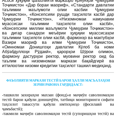
Асоси ҳуқуқии фаъолияти марказро Қонунҳои Ҷумҳурии
Тоҷикистон «Дар бораи маориф», «Стандарти давлатии
таълимии маълумоти олии касбии Ҷумҳурии
Тоҷикистон», «Консепсияи рушди таҳсилоти касбӣ дар
Ҷумҳурии Тоҷикистон», «Низомномаи намунавии
муассисаи таълимии таҳсилоти олии касбӣ»,
«Консепсияи миллии маълумоти Ҷумҳурии Тоҷикистон»
ва дигар санадҳои меъёрии ҳуқуқии муассисаҳои
таълимии таҳсилоти олии касбӣ, фармонҳо ва мактубҳои
Вазири маориф ва илми Ҷумҳурии Тоҷикистон,
«Оинномаи Донишгоҳи давлатии Кӯлоб ба номи
Абӯабдуллоҳи Рӯдакӣ», қарорҳои Шӯрои олимон,
фармону дастурҳои ректор, муовини ректор оид ба
таълим ва низомномаи маркази бақайдгирӣ ва
иттилоотии низоми кредитии таҳсилот ташкил медиҳанд.
ФАЪОЛИЯТИ МАРКАЗИ ТЕСТӢ БАРОИ ҲАЛЛИ МАСЪАЛАҲОИ
ЗЕРИН РАВОНА ГАРДИДААСТ:
-ташкили захираҳои махзан (фонд)-и маҷмӯи саволномаҳои
тестӣ барои қабули донишҷӯён, татбиқи мониторинги сифати
таҳсилот тавассути қабули имтиҳонҳо (фосилавӣ ва
ҷамъбастӣ);
-такмили маҷмӯи саволномаҳои тестӣ (супоришҳои тестӣ) ва