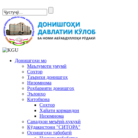
Сомонаи нав
Донишгоҳи мо
Маълумоти умумӣ
Сохтор
Таърихи донишгоҳ
Низомнома
Роҳбарияти донишгоҳ
Эълонҳо
Китобхона
Сохтор
Ҳайати кормандон
Низомнома
Санадҳои меъёрӣ-ҳуқуқӣ
Кӯдакистони "СИТОРА"
Осоишгоҳи табобатӣ