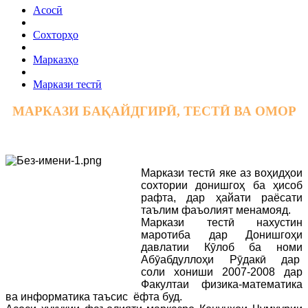
Асосӣ
Сохторҳо
Марказҳо
Маркази тестӣ
МАРКАЗИ БАҚАЙДГИРӢ, ТЕСТӢ ВА ОМОР
Маркази тестӣ яке аз воҳидҳои
сохтории донишгоҳ ба ҳисоб
рафта, дар ҳайати раёсати
таълим фаъолият менамояд.
Маркази тестӣ нахустин
маротиба дар Донишгоҳи
давлатии Кӯлоб ба номи
Абӯабдуллоҳи Рӯдакӣ дар
соли хониши 2007-2008 дар
Факултаи физика-математика
ва информатика таъсис ёфта буд.