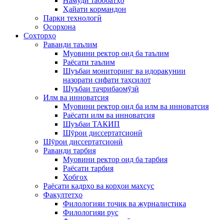
Намуди табобатҳо
Ҳайати кормандон
Парки технологӣ
Осорхона
Сохторҳо
Раванди таълим
Муовини ректор оид ба таълим
Раёсати таълим
Шуъбаи мониторинг ва идоракунии
назорати сифати таҳсилот
Шуъбаи таҷрибаомӯзӣ
Илм ва инноватсия
Муовини ректор оид ба илм ва инноватсия
Раёсати илм ва инноватсия
Шуъбаи ТАКИП
Шӯрои диссертатсионӣ
Шӯрои диссертатсионӣ
Раванди тарбия
Муовини ректор оид ба тарбия
Раёсати тарбия
Хобгоҳ
Раёсати кадрҳо ва корҳои махсус
Факултетҳо
Филологияи тоҷик ва журналистика
Филологияи рус