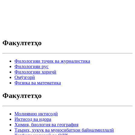
Факултетҳо
Филологияи тоҷик ва журналистика
Филологияи рус
Филологияи хориҷӣ
Омӯзгорӣ
Физика ва математика
Факултетҳо
Молиявию иқтисодӣ
Иқтисод ва идора
Химия, биология ва география
Таърих, ҳуқуқ ва муносибатҳои байналмиллалӣ