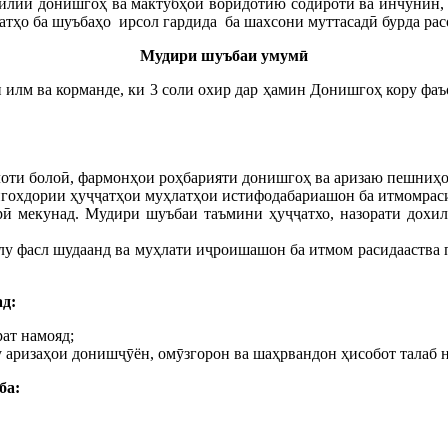
охилии донишгоҳ ва мактубҳои воридотию содиротӣ ва инчунин
атҳо ба шуъбаҳо ирсол гардида ба шахсони муттасадӣ бурда ра
Мудири шуъбаи умумӣ
илм ва корманде, ки 3 соли охир дар ҳамин Донишгоҳ кору фаъ
лоти болоӣ, фармонҳои роҳбарияти донишгоҳ ва аризаю пешниҳ
нигохдории ҳуҷҷатҳои муҳлатҳои истифодабариашон ба итмомрас
рӣ мекунад. Мудири шуъбаи таъмини ҳуҷҷатхо, назорати дохилӣ
аллу фасл шудаанд ва муҳлати иҷроишашон ба итмом расидааств
д:
рат намояд;
у аризаҳои донишҷӯён, омӯзгорон ва шаҳрвандон ҳисобот талаб 
ба: