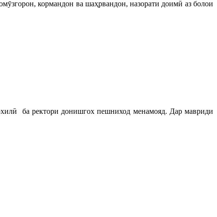
омӯзгорон, кормандон ва шаҳрвандон, назорати доимӣ аз болои
дохилӣ ба ректори донишгох пешниход менамояд. Дар мавриди