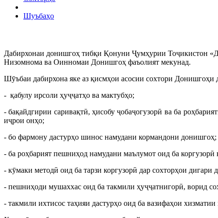
Шуъбаҳо
Дабирхонаи донишгоҳ тибқи Қонуни Ҷумҳурии Тоҷикистон «Дар
Низомнома ва Оинномаи Донишгоҳ фаъолият мекунад.
Шӯъбаи дабирхона яке аз қисмҳои асосии сохтори Донишгоҳи да
- қабулу ирсоли ҳуҷҷатҳо ва мактубҳо;
- бақайдгирии саривақтӣ, ҳисобу ҷобаҷогузорӣ ва ба роҳбари
иҷрои онҳо;
- бо фармону дастурҳо шинос намудани кормандони донишгоҳ;
- ба роҳбарият пешниҳод намудани маълумот оид ба коргузорӣ в
- кӯмаки методӣ оид ба тарзи коргузорӣ дар сохторҳои дигари 
- пешниҳоди мушаххас оид ба такмили ҳуҷҷатнигорӣ, ворид со
- такмили ихтисос таҳияи дастурҳо оид ба вазифаҳои хизмати