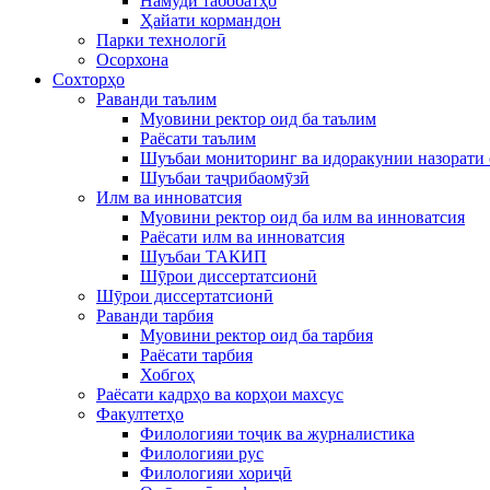
Намуди табобатҳо
Ҳайати кормандон
Парки технологӣ
Осорхона
Сохторҳо
Раванди таълим
Муовини ректор оид ба таълим
Раёсати таълим
Шуъбаи мониторинг ва идоракунии назорати 
Шуъбаи таҷрибаомӯзӣ
Илм ва инноватсия
Муовини ректор оид ба илм ва инноватсия
Раёсати илм ва инноватсия
Шуъбаи ТАКИП
Шӯрои диссертатсионӣ
Шӯрои диссертатсионӣ
Раванди тарбия
Муовини ректор оид ба тарбия
Раёсати тарбия
Хобгоҳ
Раёсати кадрҳо ва корҳои махсус
Факултетҳо
Филологияи тоҷик ва журналистика
Филологияи рус
Филологияи хориҷӣ