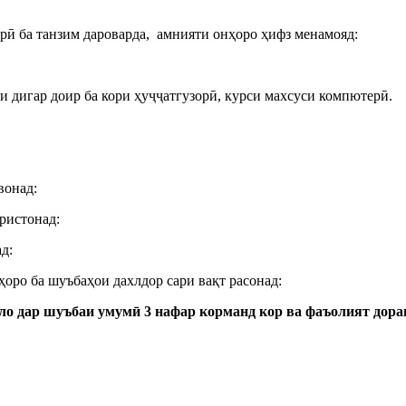
рӣ ба танзим дароварда, амнияти онҳоро ҳифз менамояд:
ои дигар доир ба кори ҳуҷҷатгузорӣ, курси махсуси компютерӣ.
вонад:
ристонад:
д:
ҳоро ба шуъбаҳои дахлдор сари вақт расонад:
ло дар шуъбаи умумӣ 3 нафар корманд кор ва фаъолият дора