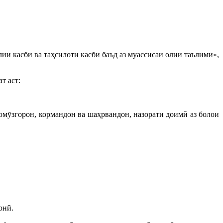
 касбӣ ва таҳсилоти касбӣ баъд аз муассисаи олии таълимӣ»,
т аст:
омӯзгорон, кормандон ва шаҳрвандон, назорати доимӣ аз болои
гонӣ.