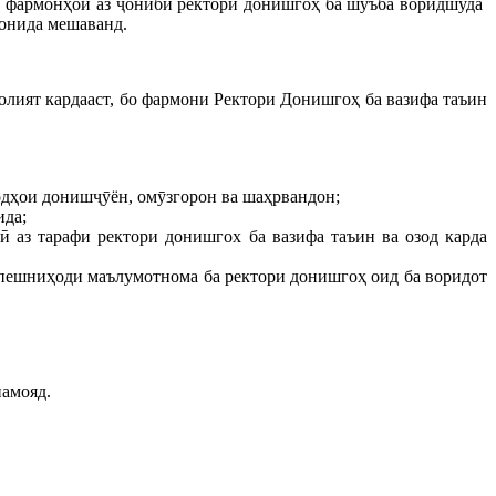
, фармонҳои аз ҷониби ректори донишгоҳ ба шуъба воридшуда
сонида мешаванд.
олият кардааст, бо фармони Ректори Донишгоҳ ба вазифа таъин
одҳои донишҷӯён, омӯзгорон ва шаҳрвандон;
ида;
 аз тарафи ректори донишгох ба вазифа таъин ва озод карда
а пешниҳоди маълумотнома ба ректори донишгоҳ оид ба воридот
намояд.