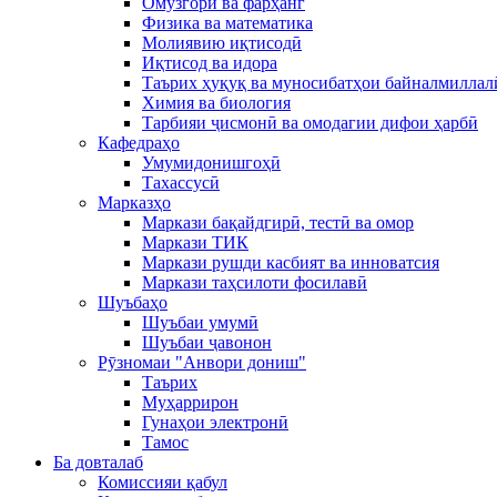
Омӯзгорӣ ва фарҳанг
Физика ва математика
Молиявию иқтисодӣ
Иқтисод ва идора
Таърих ҳуқуқ ва муносибатҳои байналмиллал
Химия ва биология
Тарбияи ҷисмонӣ ва омодагии дифои ҳарбӣ
Кафедраҳо
Умумидонишгоҳӣ
Тахассусӣ
Марказҳо
Маркази бақайдгирӣ, тестӣ ва омор
Маркази ТИК
Маркази рушди касбият ва инноватсия
Маркази таҳсилоти фосилавӣ
Шуъбаҳо
Шуъбаи умумӣ
Шуъбаи ҷавонон
Рӯзномаи "Анвори дониш"
Таърих
Муҳаррирон
Гунаҳои электронӣ
Тамос
Ба довталаб
Комиссияи қабул