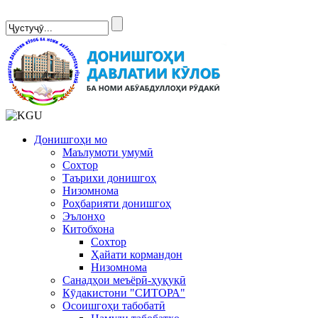
Сомонаи нав
Донишгоҳи мо
Маълумоти умумӣ
Сохтор
Таърихи донишгоҳ
Низомнома
Роҳбарияти донишгоҳ
Эълонҳо
Китобхона
Сохтор
Ҳайати кормандон
Низомнома
Санадҳои меъёрӣ-ҳуқуқӣ
Кӯдакистони "СИТОРА"
Осоишгоҳи табобатӣ