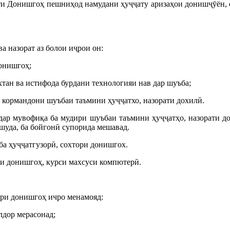
ияти Донишгоҳ пешниҳод намудани ҳуҷҷату аризаҳои донишҷӯён, 
а назорат аз болои иҷрои он:
донишгоҳ;
тан ва истифода бурдани технологияи нав дар шуъба;
и кормандони шуъбаи таъмини ҳуҷҷатхо, назорати дохилӣ.
 дар мувофиқа ба мудири шуъбаи таъмини ҳуҷҷатҳо, назорати 
 шуда, ба бойгонӣ супорида мешавад.
ба ҳуҷҷатгузорӣ, сохтори донишгох.
ои донишгоҳ, курси махсуси компютерӣ.
ори донишгоҳ ичро менамояд:
лдор мерасонад;