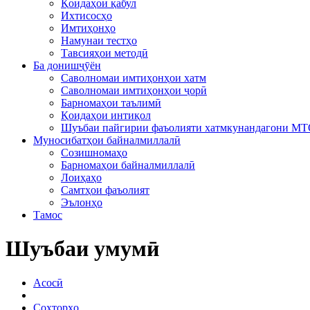
Қоидаҳои қабул
Ихтисосҳо
Имтиҳонҳо
Намунаи тестҳо
Тавсияҳои методӣ
Ба донишҷӯён
Саволномаи имтиҳонҳои хатм
Саволномаи имтиҳонҳои ҷорӣ
Барномаҳои таълимӣ
Қоидаҳои интиқол
Шуъбаи пайгирии фаъолияти хатмкунандагони М
Муносибатҳои байналмиллалӣ
Созишномаҳо
Барномаҳои байналмиллалӣ
Лоиҳаҳо
Самтҳои фаъолият
Эълонҳо
Тамос
Шуъбаи умумӣ
Асосӣ
Сохторҳо