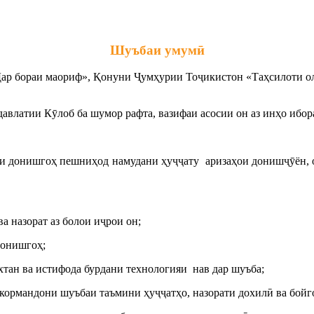
Шуъбаи умумӣ
 бораи маориф», Қонуни Ҷумҳурии Тоҷикистон «Таҳсилоти олии
влатии Кӯлоб ба шумор рафта, вазифаи асосии он аз инҳо ибора
яти донишгоҳ пешниҳод намудани ҳуҷҷату аризаҳои донишҷӯён, 
а назорат аз болои иҷрои он;
донишгоҳ;
хтан ва истифода бурдани технологияи нав дар шуъба;
и кормандони шуъбаи таъмини ҳуҷҷатҳо, назорати дохилӣ ва бой