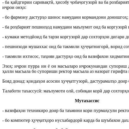
- ба қайдгирии саривақтӣ, ҳисобу ҷобаҷогузорӣ ва ба рохбар
иҷрои онҳо:
- бо фармону дастурҳо шинос намудани кормандони донишгоҳ;
- ба роҳбарият пешниҳод намудани маълумот оид ба коргузорӣ в
- кумаки методӣоид ба тарзи коргузорӣ дар сохторҳои дигари 
- пешниходи мушаххас оид ба такмили ҳуҷҷатнигорӣ, ворид сох
- такмили ихтисос, таҳияи дастурҳо оид ба вазифахои хидмати
Эзоҳ: иҷрои пурра ин ё он масъаларо иҷрокунандаи супориш
ҳалли масъала бо супориши ректор масъала аз назорат гирифта
Бояд донад: қоидаҳои асосии ҳуҷҷатгузорӣ, дастурамалҳо доир 
Талаботи тахассусӣ: маълумоти олӣ, собиқаи корӣ дар сохторҳ
Мутахассис
- вазифаҳои техникиро доир ба таъмини кори пурмаҳсули рек­т
- бо компютер ҳуҷҷатҳоро нусхабардорӣ карда ба шуъбахои дах