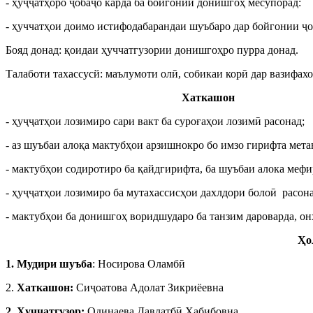
- ҳуҷҷатҳоро ҷобаҷо карда ба бойгонии донишгоҳ месупорад:
- ҳуччатҳои доимо истифодабарандаи шуъбаро дар бойгонии ҷо
Бояд донад: қоидаи ҳуччатгузории донишгоҳро пурра донад.
Талаботи тахассусй: маълумоти олӣ, собикаи корӣ дар вазифах
Хаткашон
- ҳуҷҷатҳои лозимиро сари вакт ба суроғаҳои лозимӣ расонад;
- аз шуъбаи алоқа мактубҳои арзишнокро бо имзо гирифта мета
- мактубҳои содиротиро ба қайдгирифта, ба шуъбаи алока мефи
- ҳуҷҷатҳои лозимиро ба мутахассисҳои дахлдори болоӣ расона
- мактубҳои ба донишгоҳ воридшударо ба танзим дароварда, он
Ҳо
1. Мудири шуъба
: Носирова Оламбӣ
2.
Хаткашон:
Сиҷоатова Адолат Зикриёевна
2. Ҳуҷҷатгузор:
Одинаева Давлатбӣ Ҳабибовна