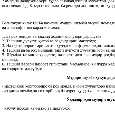
Ҳамарӯза дабирхона кори худро аз бақайдгирии хуҷҷатхои д
оғоз менамояд. Баъди пешниҳод ба ректори донишгоҳ ин ҳуҷҷ
Вазифаҳои хизматӣ: Ба вазифаи мудири шуъбаи умумӣ номзади 
ва аз вазифа озод карда мешавад.
1. Ба рох мондан ва такмил додани коргузорӣ дар шуъба;
2. Ташкили дурусти ҳисоб ва бақайдгирии мактубҳо;
3. Назорати иҷрои саривақтии ҳуҷҷатхо ва фармоишҳои ташки
4. Ташкил ва ба рох мондани тарзи дурусти ҳуҷҷатнигорӣ ва 
5. Шуъбаи таъмини ҳуҷҷатҳо, назорати дохилро мудир роҳба
мешавад.
6. Ташкил ва зери назорат гирифтани масъалахое, ки пурра ҳ
ва содироти мактубҳо;
Мудири шуъба ҳуқуқ дора
- масъалахои коргузориро ба рох монда, иҷрои ҳуҷҷатҳоро назо
- аз дигар шуъбаҳои сохторӣ оид ба иҷрои ҳуҷҷатҳо. пешниҳод
Ӯҳдадориҳои мудири шуъ
- қабулу ирсоли ҳуҷҷатҳо ва мактубҳо: