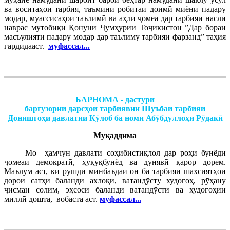
ва воситаҳои тарбия, таъмини робитаи доимӣ миёни падару
модар, муассисаҳои таълимӣ ва аҳли ҷомеа дар тарбияи насли
наврас мутобиқи Қонуни Ҷумҳурии Тоҷикистон ”Дар бораи
масъулияти падару модар дар таълиму тарбияи фарзанд” таҳия
гардидааст.
муфассал...
БАРНОМА -
дастури
баргузории дарсҳои тарбиявии
Шуъбаи тарбияи
Донишгоҳи давлатии Кӯлоб ба номи Абӯбдуллоҳи Рӯдакӣ
Муқаддима
Мо ҳамчун давлати соҳибистиқлол дар роҳи бунёди
ҷомеаи демократӣ, ҳуқуқбунёд ва дунявӣ қарор дорем.
Маълум аст, ки рушди минбаъдаи он ба тарбияи шахсиятҳои
дорои сатҳи баланди ахлоқӣ, ватандӯсту худогоҳ, рӯҳану
ҷисман солим, эҳсоси баланди ватандӯстӣ ва худогоҳии
миллӣ дошта, вобаста аст.
муфассал...