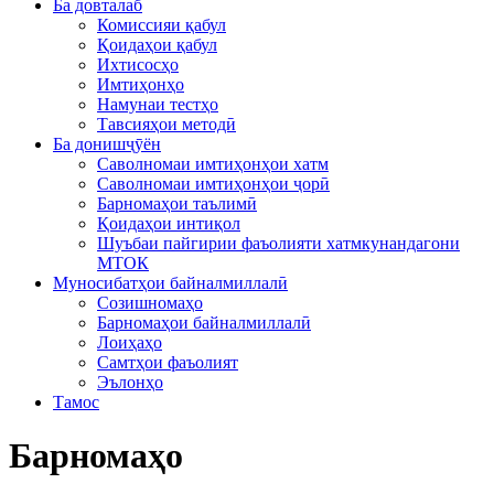
Ба довталаб
Комиссияи қабул
Қоидаҳои қабул
Ихтисосҳо
Имтиҳонҳо
Намунаи тестҳо
Тавсияҳои методӣ
Ба донишҷӯён
Саволномаи имтиҳонҳои хатм
Саволномаи имтиҳонҳои ҷорӣ
Барномаҳои таълимӣ
Қоидаҳои интиқол
Шуъбаи пайгирии фаъолияти хатмкунандагони
МТОК
Муносибатҳои байналмиллалӣ
Созишномаҳо
Барномаҳои байналмиллалӣ
Лоиҳаҳо
Самтҳои фаъолият
Эълонҳо
Тамос
Барномаҳо