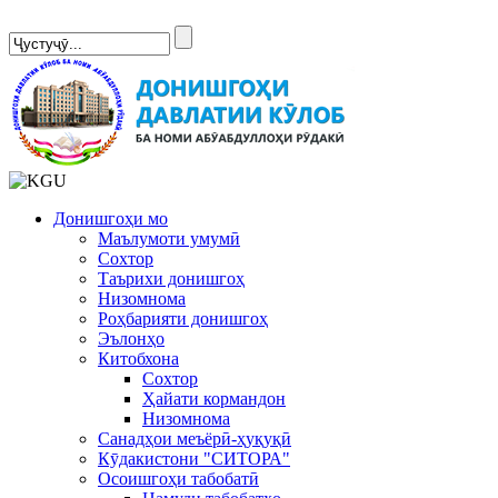
Сомонаи нав
Донишгоҳи мо
Маълумоти умумӣ
Сохтор
Таърихи донишгоҳ
Низомнома
Роҳбарияти донишгоҳ
Эълонҳо
Китобхона
Сохтор
Ҳайати кормандон
Низомнома
Санадҳои меъёрӣ-ҳуқуқӣ
Кӯдакистони "СИТОРА"
Осоишгоҳи табобатӣ