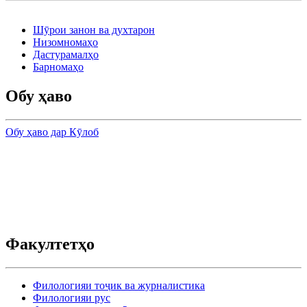
Шӯрои занон ва духтарон
Низомномаҳо
Дастурамалҳо
Барномаҳо
Обу ҳаво
Обу ҳаво дар Кӯлоб
Факултетҳо
Филологияи тоҷик ва журналистика
Филологияи рус