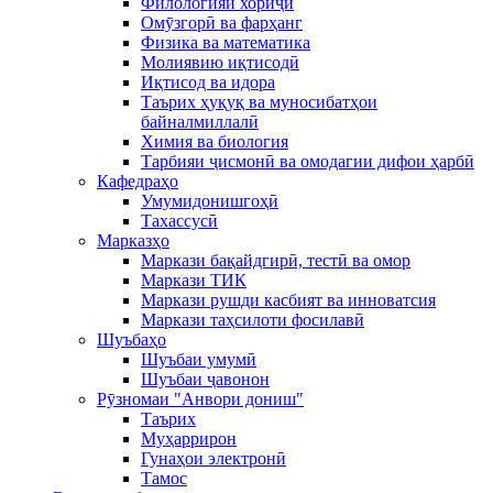
Филологияи хориҷӣ
Омӯзгорӣ ва фарҳанг
Физика ва математика
Молиявию иқтисодӣ
Иқтисод ва идора
Таърих ҳуқуқ ва муносибатҳои
байналмиллалӣ
Химия ва биология
Тарбияи ҷисмонӣ ва омодагии дифои ҳарбӣ
Кафедраҳо
Умумидонишгоҳӣ
Тахассусӣ
Марказҳо
Маркази бақайдгирӣ, тестӣ ва омор
Маркази ТИК
Маркази рушди касбият ва инноватсия
Маркази таҳсилоти фосилавӣ
Шуъбаҳо
Шуъбаи умумӣ
Шуъбаи ҷавонон
Рӯзномаи "Анвори дониш"
Таърих
Муҳаррирон
Гунаҳои электронӣ
Тамос