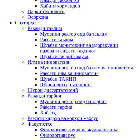
Намуди табобатҳо
Ҳайати кормандон
Парки технологӣ
Осорхона
Сохторҳо
Раванди таълим
Муовини ректор оид ба таълим
Раёсати таълим
Шуъбаи мониторинг ва идоракунии
назорати сифати таҳсилот
Шуъбаи таҷрибаомӯзӣ
Илм ва инноватсия
Муовини ректор оид ба илм ва инноватсия
Раёсати илм ва инноватсия
Шуъбаи ТАКИП
Шӯрои диссертатсионӣ
Шӯрои диссертатсионӣ
Раванди тарбия
Муовини ректор оид ба тарбия
Раёсати тарбия
Хобгоҳ
Раёсати кадрҳо ва корҳои махсус
Факултетҳо
Филологияи тоҷик ва журналистика
Филологияи рус