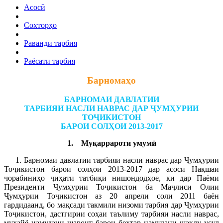
Асосӣ
Сохторҳо
Раванди тарбия
Раёсати тарбия
Барномаҳо
БАРНОМАИ ДАВЛАТИИ
ТАРБИЯИ НАСЛИ НАВРАС ДАР ҶУМҲУРИИ
ТОҶИКИСТОН
БАРОИ СОЛҲОИ 2013-2017
1. Муқаррароти умумӣ
1. Барномаи давлатии тарбияи насли наврас дар Ҷумҳурии
Тоҷикистон барои солҳои 2013-2017 дар асоси Нақшаи
чорабиниҳо ҷиҳати татбиқи нишондодҳое, ки дар Паёми
Президенти Ҷумҳурии Тоҷикистон ба Маҷлиси Олии
Ҷумҳурии Тоҷикистон аз 20 апрели соли 2011 баён
гардидаанд, бо мақсади такмили низоми тарбия дар Ҷумҳурии
Тоҷикистон, дастгирии соҳаи таълиму тарбияи насли наврас,
муҳайё намудани шароит барои беҳтар намудани шаклу усул