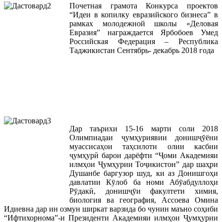
Почетная грамота Конкурса проектов
“Идеи в копилку евразийского бизнеса” в
рамках молодежной школы «Деловая
Евразия” награждается Ярбобоев Умед
Российская Федерация – Республика
Таджикистан Сентябрь- декабрь 2018 года
Дар таърихи 15-16 марти соли 2018
Олимпиадаи ҷумҳуриявии донишҷӯёни
муассисаҳои таҳсилоти олии касбии
ҷумҳурӣ барои дарёфти “Ҷоми Академияи
илмҳои Ҷумҳурии Тоҷикистон” дар шаҳри
Душанбе баргузор шуд, ки аз Донишгоҳи
давлатии Кӯлоб ба номи Абӯабдуллоҳи
Рӯдакӣ, донишҷӯи факултети химия,
биология ва география, Ассоева Омина
Идиевна дар ин озмун ширкат варзида бо чунин маъно соҳиби
“Ифтихорнома”-и Президенти Академияи илмҳои Ҷумҳурии