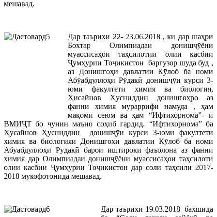
мешавад.
Дар таърихи 22- 23.06.2018 , ки дар шаҳри
Бохтар Олимпиадаи донишҷӯёни
муассисаҳои таҳсилотии олии касбии
Ҷумҳурии Тоҷикистон баргузор шуда буд ,
аз Донишгоҳи давлатии Кӯлоб ба номи
Абӯабдуллоҳи Рӯдакӣ донишҷӯи курси 3-
юми факултети химия ва биология,
Ҳисайнов Ҳусниддин донишгоҳро аз
фанни химия мураррифи намуда , ҳам
мақоми сеюм ва ҳам “Ифтихорнома”- и
ВМИҶТ бо чунин маъно соҳиб гардид. “Ифтихорнома” ба
Ҳусайнов Ҳусниддин донишҷӯи курси 3-юми факултети
химия ва биологияи Донишгоҳи давлатии Кӯлоб ба номи
Абӯабдуллоҳи Рӯдакӣ барои иштироки фаъолона аз фанни
химия дар Олимпиадаи донишҷӯёни муассисаҳои таҳсилоти
олии касбии Ҷумҳурии Тоҷикистон дар соли таҳсили 2017-
2018 мукофотонида мешавад.
Дар таърихи 19.03.2018 бахшида