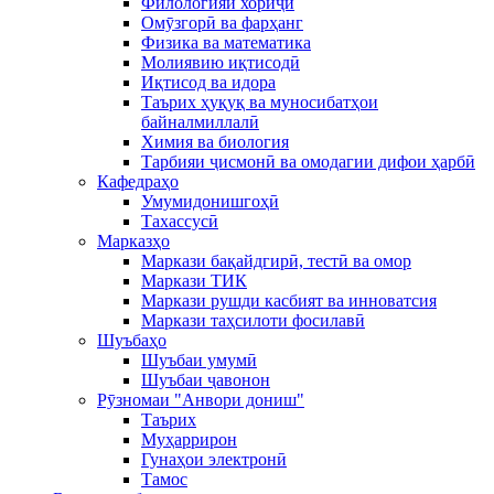
Филологияи хориҷӣ
Омӯзгорӣ ва фарҳанг
Физика ва математика
Молиявию иқтисодӣ
Иқтисод ва идора
Таърих ҳуқуқ ва муносибатҳои
байналмиллалӣ
Химия ва биология
Тарбияи ҷисмонӣ ва омодагии дифои ҳарбӣ
Кафедраҳо
Умумидонишгоҳӣ
Тахассусӣ
Марказҳо
Маркази бақайдгирӣ, тестӣ ва омор
Маркази ТИК
Маркази рушди касбият ва инноватсия
Маркази таҳсилоти фосилавӣ
Шуъбаҳо
Шуъбаи умумӣ
Шуъбаи ҷавонон
Рӯзномаи "Анвори дониш"
Таърих
Муҳаррирон
Гунаҳои электронӣ
Тамос