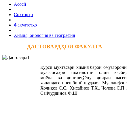
Асосӣ
Сохторҳо
Факултетҳо
Химия, биология ва география
ДАСТОВАРДҲОИ ФАКУЛТА
Курси мухтасари химия барои омӯзгорони
муассисаҳои таҳсилотии олии касбӣ,
миёна ва донишҷӯёну доираи васеи
хонандагон пешбинӣ шудааст. Муаллифон:
Холиқов С.С., Ҳисайнов Т.Х., Чолова С.П.,
Сайҷуддинов Ф.Ш.