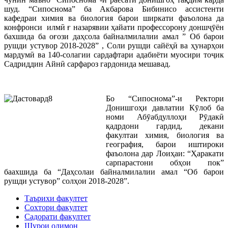
шуд. “Сипоснома” ба Акбарова Бибинисо ассистенти
кафедраи химия ва биология барои ширкати фаъолона да
конфронси илмӣ ғ назарявии ҳайати профессорону доншҷӯён
бахшида ба оғози даҳсола байналмилалии амал ” Об барои
рушди устувор 2018-2028” , Соли рушди сайёҳӣ ва ҳунарҳои
мардумӣ ва 140-солагии сардафтари адабиёти муосири тоҷик
Садриддин Айнӣ сарфароз гардонида мешавад.
Бо “Сипоснома”-и Ректори
Донишгоҳи давлатии Кӯлоб ба
номи Абӯабдуллоҳи Рӯдакӣ
қадрдони гардид, декани
факултаи химия, биология ва
география, барои иштироки
фаъолона дар Лоиҳаи: “Ҳаракати
сарпарастони обҳои пок”
баахшида ба “Даҳсолаи байналмилалии амал “Об барои
рушди устувор” солҳои 2018-2028”.
Таърихи факултет
Сохтори факултет
Садорати факултет
Шурои олимон