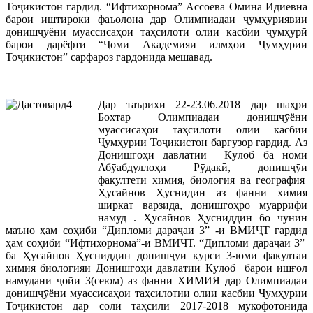
Тоҷикистон гардид. “Ифтихорнома” Ассоева Омина Идиевна
барои иштироки фаъолона дар Олимпиадаи ҷумҳуриявии
донишҷӯёни муассисаҳои таҳсилоти олии касбии ҷумҳурӣ
барои дарёфти “Ҷоми Академияи илмҳои Ҷумҳурии
Тоҷикистон” сарфароз гардонида мешавад.
Дар таърихи 22-23.06.2018 дар шаҳри
Бохтар Олимпиадаи донишҷӯёни
муассисаҳои таҳсилоти олии касбии
Ҷумҳурии Тоҷикистон баргузор гардид. Аз
Донишгоҳи давлатии Кӯлоб ба номи
Абӯабдуллоҳи Рӯдакӣ, донишҷӯи
факултети химия, биология ва география
Ҳусайнов Ҳуснидин аз фанни химия
ширкат варзида, донишгоҳро муаррифи
намуд . Ҳусайнов Ҳусниддин бо чунин
маъно ҳам соҳиби “Дипломи дараҷаи 3” -и ВМИҶТ гардид
ҳам соҳиби “Ифтихорнома”-и ВМИҶТ. “Дипломи дараҷаи 3”
ба Ҳусайнов Ҳусниддин донишҷуи курси 3-юми факултаи
химия биологияи Донишгоҳи давлатии Кӯлоб барои ишғол
намудани ҷойи 3(сеюм) аз фанни ХИМИЯ дар Олимпиадаи
донишҷӯёни муассисаҳои таҳсилотии олии касбии Ҷумҳурии
Тоҷикистон дар соли таҳсили 2017-2018 мукофотонида