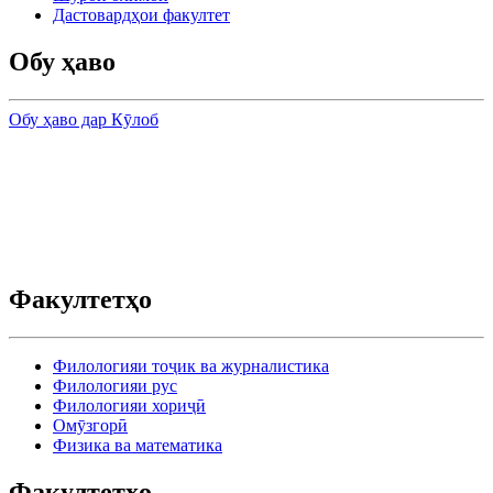
Дастовардҳои факултет
Обу ҳаво
Обу ҳаво дар Кӯлоб
Факултетҳо
Филологияи тоҷик ва журналистика
Филологияи рус
Филологияи хориҷӣ
Омӯзгорӣ
Физика ва математика
Факултетҳо