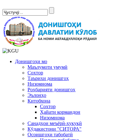
Сомонаи нав
Донишгоҳи мо
Маълумоти умумӣ
Сохтор
Таърихи донишгоҳ
Низомнома
Роҳбарияти донишгоҳ
Эълонҳо
Китобхона
Сохтор
Ҳайати кормандон
Низомнома
Санадҳои меъёрӣ-ҳуқуқӣ
Кӯдакистони "СИТОРА"
Осоишгоҳи табобатӣ