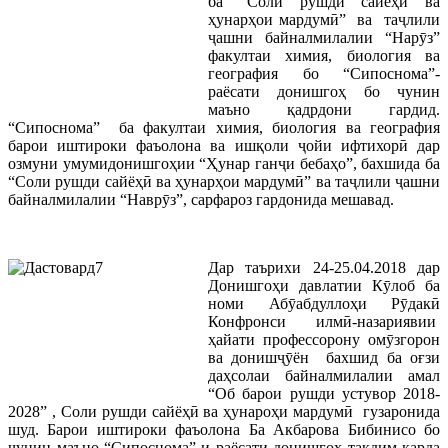
ба “Соли рушди сайёҳӣ ва
ҳунарҳои мардумӣ” ва таҷлили
ҷашни байналмилалии “Нарӯз”
факултаи химия, биология ва
география бо “Сипоснома”-
раёсати донишгоҳ бо чунин
маъно қадрдони гардид.
“Сипоснома” ба факултаи химия, биология ва география
барои иштироки фаъолона ва ишқоли ҷойи ифтихорӣ дар
озмуни умумидонишгоҳии “Ҳунар ганҷи бебаҳо”, бахшида ба
“Соли рушди сайёҳӣ ва ҳунарҳои мардумӣ” ва таҷлили ҷашни
байналмилалии “Наврӯз”, сарфароз гардонида мешавад.
Дар таърихи 24-25.04.2018 дар
Донишгоҳи давлатии Кӯлоб ба
номи Абӯабдуллоҳи Рӯдакӣ
Конфронси илмӣ-назариявии
ҳайати профессорону омӯзгорон
ва донишҷӯён бахшид ба оғзи
даҳсолаи байналмилалии амал
“Об барои рушди устувор 2018-
2028” , Соли рушди сайёҳӣ ва ҳунароҳи мардумӣ гузаронида
шуд. Барои иштироки фаъолона Ба Акбарова Бибинисо бо
чунин маъно “Сипоснома”-и раёсати донишгоҳ тақдим карда