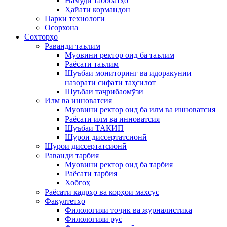
Намуди табобатҳо
Ҳайати кормандон
Парки технологӣ
Осорхона
Сохторҳо
Раванди таълим
Муовини ректор оид ба таълим
Раёсати таълим
Шуъбаи мониторинг ва идоракунии
назорати сифати таҳсилот
Шуъбаи таҷрибаомӯзӣ
Илм ва инноватсия
Муовини ректор оид ба илм ва инноватсия
Раёсати илм ва инноватсия
Шуъбаи ТАКИП
Шӯрои диссертатсионӣ
Шӯрои диссертатсионӣ
Раванди тарбия
Муовини ректор оид ба тарбия
Раёсати тарбия
Хобгоҳ
Раёсати кадрҳо ва корҳои махсус
Факултетҳо
Филологияи тоҷик ва журналистика
Филологияи рус