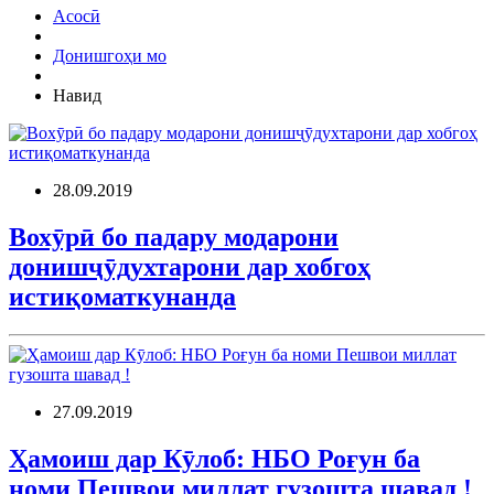
Асосӣ
Донишгоҳи мо
Навид
28.09.2019
Вохӯрӣ бо падару модарони
донишҷӯдухтарони дар хобгоҳ
истиқоматкунанда
27.09.2019
Ҳамоиш дар Кӯлоб: НБО Роғун ба
номи Пешвои миллат гузошта шавад !