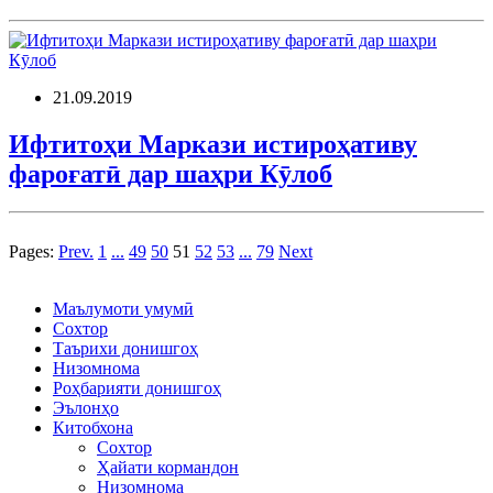
21.09.2019
Ифтитоҳи Маркази истироҳативу
фароғатӣ дар шаҳри Кӯлоб
Pages:
Prev.
1
...
49
50
51
52
53
...
79
Next
Маълумоти умумӣ
Сохтор
Таърихи донишгоҳ
Низомнома
Роҳбарияти донишгоҳ
Эълонҳо
Китобхона
Сохтор
Ҳайати кормандон
Низомнома