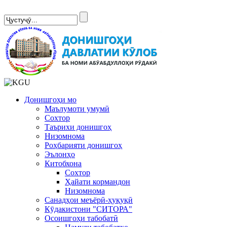
Сомонаи нав
Донишгоҳи мо
Маълумоти умумӣ
Сохтор
Таърихи донишгоҳ
Низомнома
Роҳбарияти донишгоҳ
Эълонҳо
Китобхона
Сохтор
Ҳайати кормандон
Низомнома
Санадҳои меъёрӣ-ҳуқуқӣ
Кӯдакистони "СИТОРА"
Осоишгоҳи табобатӣ