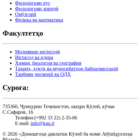
Филологияи рус
Филологияи хориҷӣ
Омӯзгорӣ
Физика ва математика
Факултетҳо
Молиявию иқтисодӣ
Иқтисод ва идора
Химия, биология ва география
Таърих, ҳуқуқ ва муносибатҳои байналмиллалӣ
Тарбияи ҷисмонӣ ва ОДҲ
Суроға:
735360, Ҷумҳурии Тоҷикистон, шаҳри Кӯлоб, кӯчаи
С.Сафаров, 16
Телефон:
(+992 33 22) 2-35-06
E-mail:
info@kgu.tj
© 2026 «Донишгоҳи давлатии Кӯлоб ба номи Абӯабдуллоҳи
Рӯдакӣ».