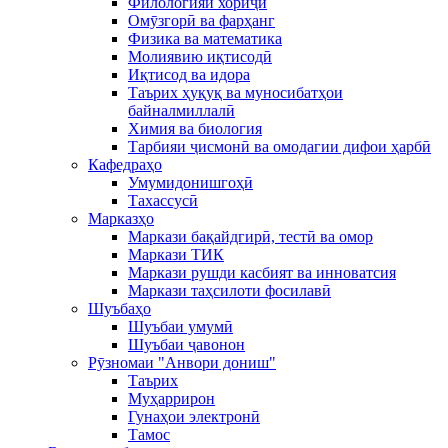
Филологияи хориҷӣ
Омӯзгорӣ ва фарҳанг
Физика ва математика
Молиявию иқтисодӣ
Иқтисод ва идора
Таърих ҳуқуқ ва муносибатҳои
байналмиллалӣ
Химия ва биология
Тарбияи ҷисмонӣ ва омодагии дифои ҳарбӣ
Кафедраҳо
Умумидонишгоҳӣ
Тахассусӣ
Марказҳо
Маркази бақайдгирӣ, тестӣ ва омор
Маркази ТИК
Маркази рушди касбият ва инноватсия
Маркази таҳсилоти фосилавӣ
Шуъбаҳо
Шуъбаи умумӣ
Шуъбаи ҷавонон
Рӯзномаи "Анвори дониш"
Таърих
Муҳаррирон
Гунаҳои электронӣ
Тамос