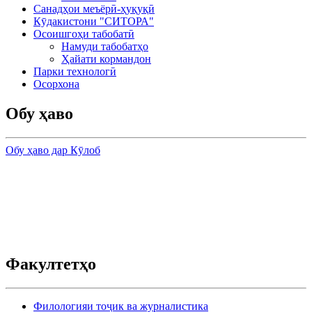
Санадҳои меъёрӣ-ҳуқуқӣ
Кӯдакистони "СИТОРА"
Осоишгоҳи табобатӣ
Намуди табобатҳо
Ҳайати кормандон
Парки технологӣ
Осорхона
Обу ҳаво
Обу ҳаво дар Кӯлоб
Факултетҳо
Филологияи тоҷик ва журналистика