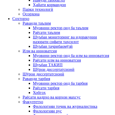
Намуди табобатҳо
Ҳайати кормандон
Парки технологӣ
Осорхона
Сохторҳо
Раванди таълим
Муовини ректор оид ба таълим
Раёсати таълим
Шуъбаи мониторинг ва идоракунии
назорати сифати таҳсилот
Шуъбаи таҷрибаомӯзӣ
Илм ва инноватсия
Муовини ректор оид ба илм ва инноватсия
Раёсати илм ва инноватсия
Шуъбаи ТАКИП
Шӯрои диссертатсионӣ
Шӯрои диссертатсионӣ
Раванди тарбия
Муовини ректор оид ба тарбия
Раёсати тарбия
Хобгоҳ
Раёсати кадрҳо ва корҳои махсус
Факултетҳо
Филологияи тоҷик ва журналистика
Филологияи рус