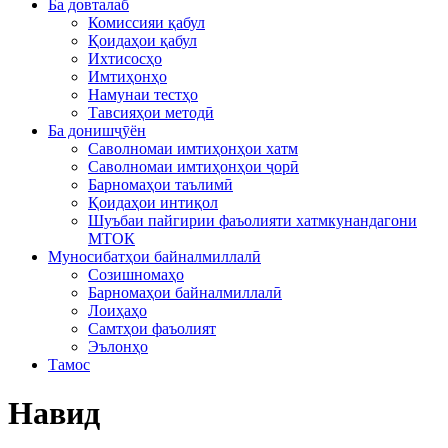
Ба довталаб
Комиссияи қабул
Қоидаҳои қабул
Ихтисосҳо
Имтиҳонҳо
Намунаи тестҳо
Тавсияҳои методӣ
Ба донишҷӯён
Саволномаи имтиҳонҳои хатм
Саволномаи имтиҳонҳои ҷорӣ
Барномаҳои таълимӣ
Қоидаҳои интиқол
Шуъбаи пайгирии фаъолияти хатмкунандагони
МТОК
Муносибатҳои байналмиллалӣ
Созишномаҳо
Барномаҳои байналмиллалӣ
Лоиҳаҳо
Самтҳои фаъолият
Эълонҳо
Тамос
Навид