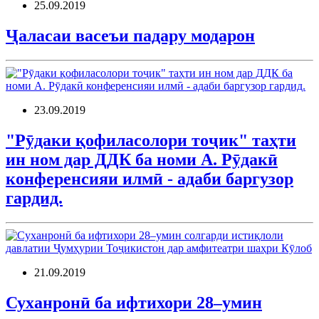
25.09.2019
Ҷаласаи васеъи падару модарон
23.09.2019
"Рӯдаки қофиласолори тоҷик" таҳти
ин ном дар ДДК ба номи А. Рӯдакӣ
конференсияи илмӣ - адаби баргузор
гардид.
21.09.2019
Суханронӣ ба ифтихори 28–умин