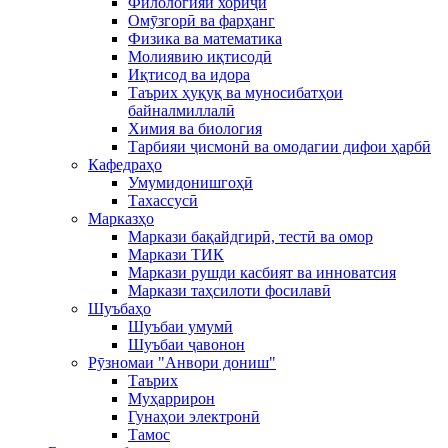
Филологияи хориҷӣ
Омӯзгорӣ ва фарҳанг
Физика ва математика
Молиявию иқтисодӣ
Иқтисод ва идора
Таърих ҳуқуқ ва муносибатҳои
байналмиллалӣ
Химия ва биология
Тарбияи ҷисмонӣ ва омодагии дифои ҳарбӣ
Кафедраҳо
Умумидонишгоҳӣ
Тахассусӣ
Марказҳо
Маркази бақайдгирӣ, тестӣ ва омор
Маркази ТИК
Маркази рушди касбият ва инноватсия
Маркази таҳсилоти фосилавӣ
Шуъбаҳо
Шуъбаи умумӣ
Шуъбаи ҷавонон
Рӯзномаи "Анвори дониш"
Таърих
Муҳаррирон
Гунаҳои электронӣ
Тамос