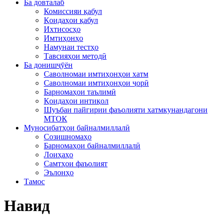
Ба довталаб
Комиссияи қабул
Қоидаҳои қабул
Ихтисосҳо
Имтиҳонҳо
Намунаи тестҳо
Тавсияҳои методӣ
Ба донишҷӯён
Саволномаи имтиҳонҳои хатм
Саволномаи имтиҳонҳои ҷорӣ
Барномаҳои таълимӣ
Қоидаҳои интиқол
Шуъбаи пайгирии фаъолияти хатмкунандагони
МТОК
Муносибатҳои байналмиллалӣ
Созишномаҳо
Барномаҳои байналмиллалӣ
Лоиҳаҳо
Самтҳои фаъолият
Эълонҳо
Тамос
Навид