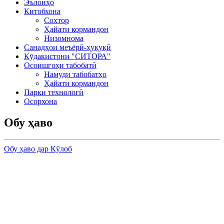
Эълонҳо
Китобхона
Сохтор
Ҳайати кормандон
Низомнома
Санадҳои меъёрӣ-ҳуқуқӣ
Кӯдакистони "СИТОРА"
Осоишгоҳи табобатӣ
Намуди табобатҳо
Ҳайати кормандон
Парки технологӣ
Осорхона
Обу ҳаво
Обу ҳаво дар Кӯлоб