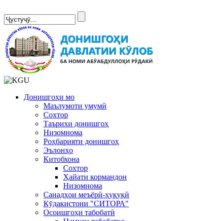
Сомонаи нав
Донишгоҳи мо
Маълумоти умумӣ
Сохтор
Таърихи донишгоҳ
Низомнома
Роҳбарияти донишгоҳ
Эълонҳо
Китобхона
Сохтор
Ҳайати кормандон
Низомнома
Санадҳои меъёрӣ-ҳуқуқӣ
Кӯдакистони "СИТОРА"
Осоишгоҳи табобатӣ