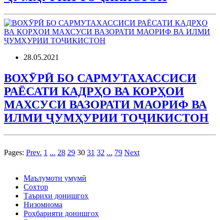
28.05.2021
ВОХӮРӢ БО САРМУТАХАССИСИ
РАЁСАТИ КАДРҲО ВА КОРҲОИ
МАХСУСИ ВАЗОРАТИ МАОРИФ ВА
ИЛМИ ҶУМҲУРИИ ТОҶИКИСТОН
Pages:
Prev.
1
...
28
29
30
31
32
...
79
Next
Маълумоти умумӣ
Сохтор
Таърихи донишгоҳ
Низомнома
Роҳбарияти донишгоҳ