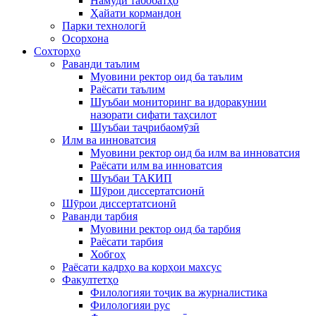
Намуди табобатҳо
Ҳайати кормандон
Парки технологӣ
Осорхона
Сохторҳо
Раванди таълим
Муовини ректор оид ба таълим
Раёсати таълим
Шуъбаи мониторинг ва идоракунии
назорати сифати таҳсилот
Шуъбаи таҷрибаомӯзӣ
Илм ва инноватсия
Муовини ректор оид ба илм ва инноватсия
Раёсати илм ва инноватсия
Шуъбаи ТАКИП
Шӯрои диссертатсионӣ
Шӯрои диссертатсионӣ
Раванди тарбия
Муовини ректор оид ба тарбия
Раёсати тарбия
Хобгоҳ
Раёсати кадрҳо ва корҳои махсус
Факултетҳо
Филологияи тоҷик ва журналистика
Филологияи рус