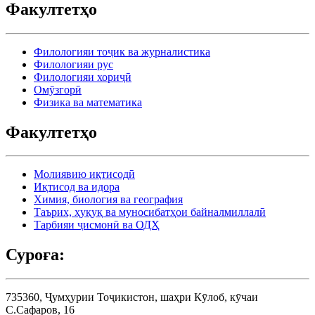
Факултетҳо
Филологияи тоҷик ва журналистика
Филологияи рус
Филологияи хориҷӣ
Омӯзгорӣ
Физика ва математика
Факултетҳо
Молиявию иқтисодӣ
Иқтисод ва идора
Химия, биология ва география
Таърих, ҳуқуқ ва муносибатҳои байналмиллалӣ
Тарбияи ҷисмонӣ ва ОДҲ
Суроға:
735360, Ҷумҳурии Тоҷикистон, шаҳри Кӯлоб, кӯчаи
С.Сафаров, 16