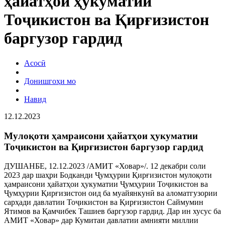
ҳайатҳои ҳукуматии
Тоҷикистон ва Қирғизистон
баргузор гардид
Асосӣ
Донишгоҳи мо
Навид
12.12.2023
Мулоқоти ҳамраисони ҳайатҳои ҳукуматии
Тоҷикистон ва Қирғизистон баргузор гардид
ДУШАНБЕ, 12.12.2023 /АМИТ «Ховар»/. 12 декабри соли
2023 дар шаҳри Бодканди Ҷумҳурии Қирғизистон мулоқоти
ҳамраисони ҳайатҳои ҳукуматии Ҷумҳурии Тоҷикистон ва
Ҷумҳурии Қирғизистон оид ба муайянкунӣ ва аломатгузории
сарҳади давлатии Тоҷикистон ва Қирғизистон Саймумин
Ятимов ва Қамчибек Ташиев баргузор гардид. Дар ин хусус ба
АМИТ «Ховар» дар Кумитаи давлатии амнияти миллии