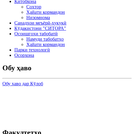
Китобхона
Сохтор
Ҳайати кормандон
Низомнома
Санадҳои меъёрӣ-ҳуқуқӣ
Кӯдакистони "СИТОРА"
Осоишгоҳи табобатӣ
Намуди табобатҳо
Ҳайати кормандон
Парки технологӣ
Осорхона
Обу ҳаво
Обу ҳаво дар Кӯлоб
Факултетҳо