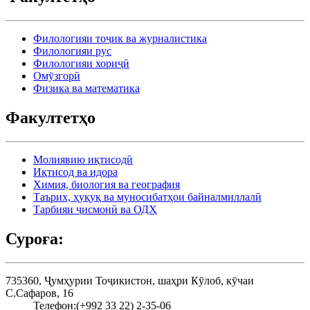
Филологияи тоҷик ва журналистика
Филологияи рус
Филологияи хориҷӣ
Омӯзгорӣ
Физика ва математика
Факултетҳо
Молиявию иқтисодӣ
Иқтисод ва идора
Химия, биология ва география
Таърих, ҳуқуқ ва муносибатҳои байналмиллалӣ
Тарбияи ҷисмонӣ ва ОДҲ
Суроға:
735360, Ҷумҳурии Тоҷикистон, шаҳри Кӯлоб, кӯчаи
С.Сафаров, 16
Телефон:
(+992 33 22) 2-35-06