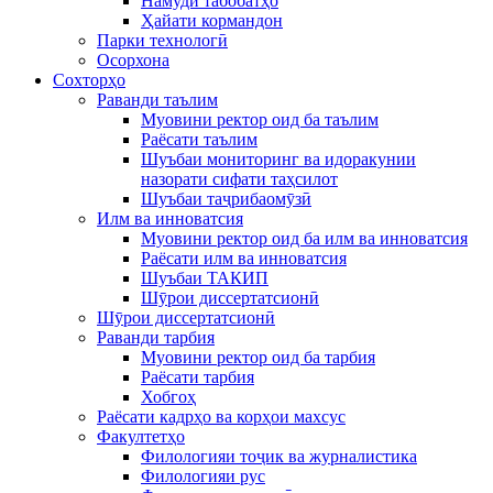
Намуди табобатҳо
Ҳайати кормандон
Парки технологӣ
Осорхона
Сохторҳо
Раванди таълим
Муовини ректор оид ба таълим
Раёсати таълим
Шуъбаи мониторинг ва идоракунии
назорати сифати таҳсилот
Шуъбаи таҷрибаомӯзӣ
Илм ва инноватсия
Муовини ректор оид ба илм ва инноватсия
Раёсати илм ва инноватсия
Шуъбаи ТАКИП
Шӯрои диссертатсионӣ
Шӯрои диссертатсионӣ
Раванди тарбия
Муовини ректор оид ба тарбия
Раёсати тарбия
Хобгоҳ
Раёсати кадрҳо ва корҳои махсус
Факултетҳо
Филологияи тоҷик ва журналистика
Филологияи рус