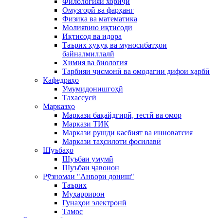
Филологияи хориҷӣ
Омӯзгорӣ ва фарҳанг
Физика ва математика
Молиявию иқтисодӣ
Иқтисод ва идора
Таърих ҳуқуқ ва муносибатҳои
байналмиллалӣ
Химия ва биология
Тарбияи ҷисмонӣ ва омодагии дифои ҳарбӣ
Кафедраҳо
Умумидонишгоҳӣ
Тахассусӣ
Марказҳо
Маркази бақайдгирӣ, тестӣ ва омор
Маркази ТИК
Маркази рушди касбият ва инноватсия
Маркази таҳсилоти фосилавӣ
Шуъбаҳо
Шуъбаи умумӣ
Шуъбаи ҷавонон
Рӯзномаи "Анвори дониш"
Таърих
Муҳаррирон
Гунаҳои электронӣ
Тамос