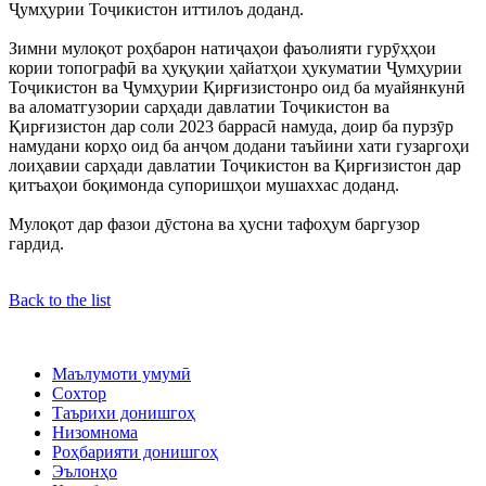
Ҷумҳурии Тоҷикистон иттилоъ доданд.
Зимни мулоқот роҳбарон натиҷаҳои фаъолияти гурӯҳҳои
кории топографӣ ва ҳуқуқии ҳайатҳои ҳукуматии Ҷумҳурии
Тоҷикистон ва Ҷумҳурии Қирғизистонро оид ба муайянкунӣ
ва аломатгузории сарҳади давлатии Тоҷикистон ва
Қирғизистон дар соли 2023 баррасӣ намуда, доир ба пурзӯр
намудани корҳо оид ба анҷом додани таъйини хати гузаргоҳи
лоиҳавии сарҳади давлатии Тоҷикистон ва Қирғизистон дар
қитъаҳои боқимонда супоришҳои мушаххас доданд.
Мулоқот дар фазои дӯстона ва ҳусни тафоҳум баргузор
гардид.
Back to the list
Маълумоти умумӣ
Сохтор
Таърихи донишгоҳ
Низомнома
Роҳбарияти донишгоҳ
Эълонҳо