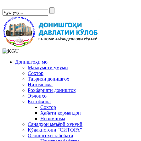
Сомонаи нав
Донишгоҳи мо
Маълумоти умумӣ
Сохтор
Таърихи донишгоҳ
Низомнома
Роҳбарияти донишгоҳ
Эълонҳо
Китобхона
Сохтор
Ҳайати кормандон
Низомнома
Санадҳои меъёрӣ-ҳуқуқӣ
Кӯдакистони "СИТОРА"
Осоишгоҳи табобатӣ