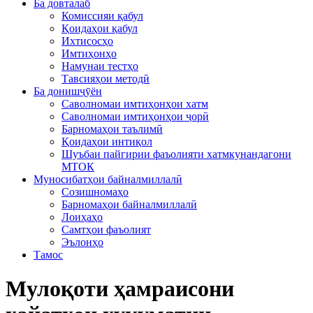
Ба довталаб
Комиссияи қабул
Қоидаҳои қабул
Ихтисосҳо
Имтиҳонҳо
Намунаи тестҳо
Тавсияҳои методӣ
Ба донишҷӯён
Саволномаи имтиҳонҳои хатм
Саволномаи имтиҳонҳои ҷорӣ
Барномаҳои таълимӣ
Қоидаҳои интиқол
Шуъбаи пайгирии фаъолияти хатмкунандагони
МТОК
Муносибатҳои байналмиллалӣ
Созишномаҳо
Барномаҳои байналмиллалӣ
Лоиҳаҳо
Самтҳои фаъолият
Эълонҳо
Тамос
Мулоқоти ҳамраисони