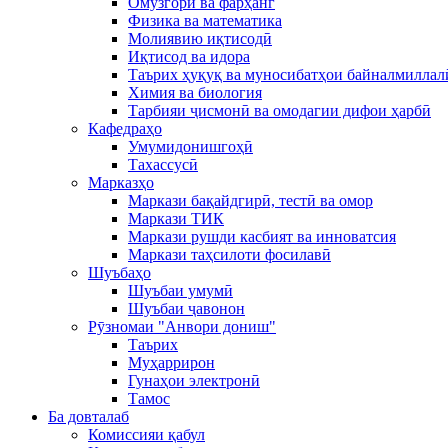
Омӯзгорӣ ва фарҳанг
Физика ва математика
Молиявию иқтисодӣ
Иқтисод ва идора
Таърих ҳуқуқ ва муносибатҳои байналмиллал
Химия ва биология
Тарбияи ҷисмонӣ ва омодагии дифои ҳарбӣ
Кафедраҳо
Умумидонишгоҳӣ
Тахассусӣ
Марказҳо
Маркази бақайдгирӣ, тестӣ ва омор
Маркази ТИК
Маркази рушди касбият ва инноватсия
Маркази таҳсилоти фосилавӣ
Шуъбаҳо
Шуъбаи умумӣ
Шуъбаи ҷавонон
Рӯзномаи "Анвори дониш"
Таърих
Муҳаррирон
Гунаҳои электронӣ
Тамос
Ба довталаб
Комиссияи қабул