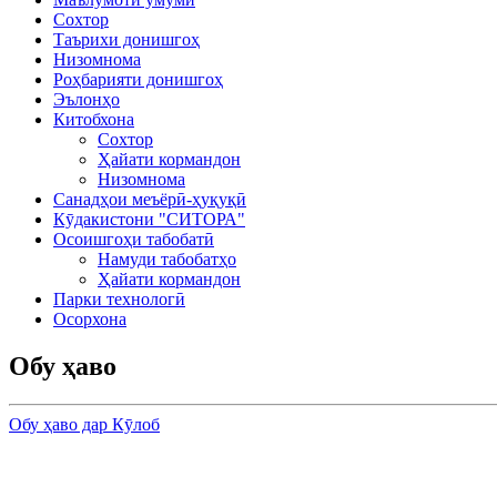
Сохтор
Таърихи донишгоҳ
Низомнома
Роҳбарияти донишгоҳ
Эълонҳо
Китобхона
Сохтор
Ҳайати кормандон
Низомнома
Санадҳои меъёрӣ-ҳуқуқӣ
Кӯдакистони "СИТОРА"
Осоишгоҳи табобатӣ
Намуди табобатҳо
Ҳайати кормандон
Парки технологӣ
Осорхона
Обу ҳаво
Обу ҳаво дар Кӯлоб