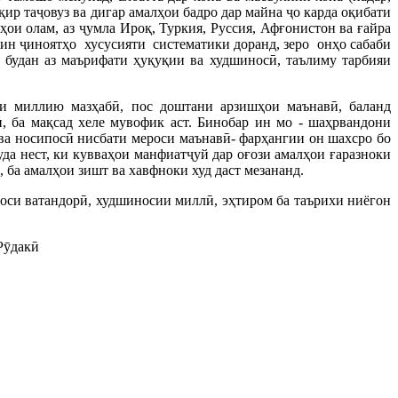
қир таҷовуз ва дигар амалҳои бадро дар майна ҷо карда оқибати
ои олам, аз ҷумла Ироқ, Туркия, Руссия, Афғонистон ва ғайра
 ин ҷиноятҳо хусусияти систематики доранд, зеро онҳо сабаби
 будан аз маърифати ҳуқуқии ва худшиносӣ, таълиму тарбияи
и миллию мазҳабӣ, пос доштани арзишҳои маънавӣ, баланд
, ба мақсад хеле мувофик аст. Бинобар ин мо - шаҳрвандони
 ва носипосӣ нисбати мероси маънавӣ- фарҳангии он шахсро бо
да нест, ки кувваҳои манфиатҷуй дар оғози амалҳои ғаразноки
 ба амалҳои зишт ва хавфноки худ даст мезананд.
соси ватандорӣ, худшиносии миллӣ, эҳтиром ба таърихи ниёгон
Рӯдакӣ