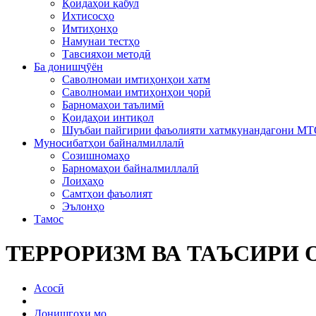
Қоидаҳои қабул
Ихтисосҳо
Имтиҳонҳо
Намунаи тестҳо
Тавсияҳои методӣ
Ба донишҷӯён
Саволномаи имтиҳонҳои хатм
Саволномаи имтиҳонҳои ҷорӣ
Барномаҳои таълимӣ
Қоидаҳои интиқол
Шуъбаи пайгирии фаъолияти хатмкунандагони М
Муносибатҳои байналмиллалӣ
Созишномаҳо
Барномаҳои байналмиллалӣ
Лоиҳаҳо
Самтҳои фаъолият
Эълонҳо
Тамос
ТЕРРОРИЗМ ВА ТАЪСИРИ 
Асосӣ
Донишгоҳи мо