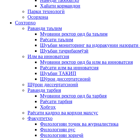
Намуди табобатҳо
Ҳайати кормандон
Парки технологӣ
Осорхона
Сохторҳо
Раванди таълим
Муовини ректор оид ба таълим
Раёсати таълим
Шуъбаи мониторинг ва идоракунии назорати 
Шуъбаи таҷрибаомӯзӣ
Илм ва инноватсия
Муовини ректор оид ба илм ва инноватсия
Раёсати илм ва инноватсия
Шуъбаи ТАКИП
Шӯрои диссертатсионӣ
Шӯрои диссертатсионӣ
Раванди тарбия
Муовини ректор оид ба тарбия
Раёсати тарбия
Хобгоҳ
Раёсати кадрҳо ва корҳои махсус
Факултетҳо
Филологияи тоҷик ва журналистика
Филологияи рус
Филологияи хориҷӣ