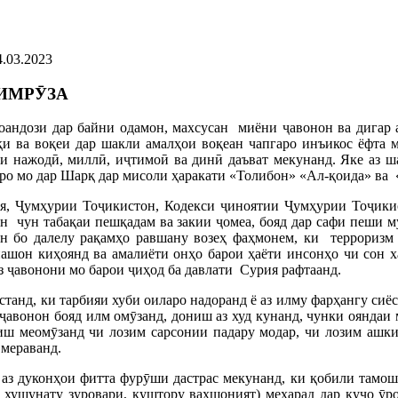
4.03.2023
 ИМРӮЗА
воандози дар байни одамон, махсусан миёни ҷавонон ва дигар 
и ва воқеи дар шакли амалҳои воқеан чапгаро инъикос ёфта м
зои нажодӣ, миллӣ, иҷтимоӣ ва динӣ даъват мекунанд. Яке аз 
Инро мо дар Шарқ дар мисоли ҳаракати «Толибон» «Ал-қоида» ва
ия, Ҷумҳурии Тоҷикистон, Кодекси ҷиноятии Ҷумҳурии Тоҷики
н чун табақаи пешқадам ва закии ҷомеа, бояд дар сафи пеши м
гон бо далелу рақамҳо равшану возеҳ фаҳмонем, ки терроризм
шон киҳоянд ва амалиёти онҳо барои ҳаёти инсонҳо чи сон хата
аз ҷавонони мо барои ҷиҳод ба давлати Сурия рафтаанд.
станд, ки тарбияи хуби оиларо надоранд ё аз илму фарҳангу си
авонон бояд илм омӯзанд, дониш аз худ кунанд, чунки ояндаи ми
ниш меомӯзанд чи лозим сарсонии падару модар, чи лозим ашки
 мераванд.
з дуконҳои фитта фурӯши дастрас мекунанд, ки қобили тамошо 
 хушунату зуровари, куштору ваҳшоният) мехарад дар куҷо ӯро