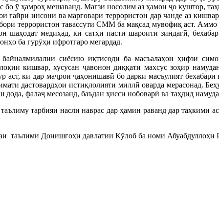
кс бо ӯ ҳамроҳ мешаванд. Мағзи носолим аз ҳамон ҷо куштор, таҳ
и ғайри инсони ва марговари террористон дар чанде аз кишварҳ
абори террористон тавассути СММ ба мақсад мувофиқ аст. Аммо
он шаҳодат медиҳад, ки сатҳи пасти шароити зиндагӣ, бехабар
онҳо ба гурӯҳи ифротгаро мегардад.
байналмилалии сиёсию иқтисодӣ ба масъалаҳои ҳифзи симо
лоқии кишвар, хусусан ҷавонон диққати махсус зоҳир намудан
ур аст, ки дар маҷрои ҷаҳонишавӣ бо дарки масъулият бехабари
қимати дастовардҳои истиқлолияти миллӣ оварда мерасонад. Беҳу
дода, фалаҷ месозанд, баъдан ҳисси нобоварӣ ва таҳдид намуда,
и таълиму тарбияи насли наврас дар ҳамин раванд дар таҳкими а
аи таълими Донишгоҳи давлатии Кӯлоб ба номи Абуабдуллоҳи 