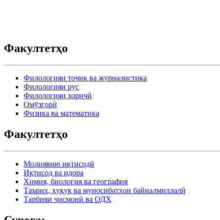
Факултетҳо
Филологияи тоҷик ва журналистика
Филологияи рус
Филологияи хориҷӣ
Омӯзгорӣ
Физика ва математика
Факултетҳо
Молиявию иқтисодӣ
Иқтисод ва идора
Химия, биология ва география
Таърих, ҳуқуқ ва муносибатҳои байналмиллалӣ
Тарбияи ҷисмонӣ ва ОДҲ
Суроға: