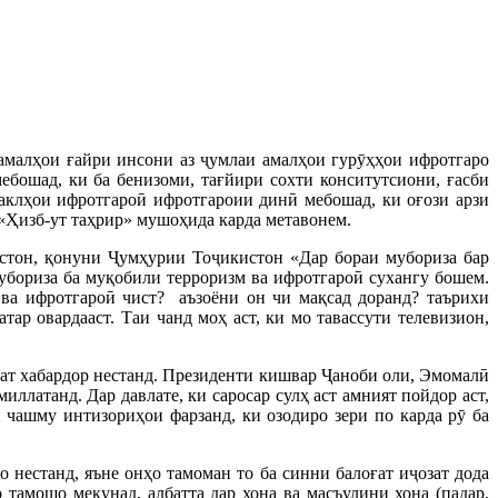
амалҳои ғайри инсони аз ҷумлаи амалҳои гурӯҳҳои ифротгаро
ебошад, ки ба бенизоми, тағйири сохти конситутсиони, ғасби
шаклҳои ифротгароӣ ифротгароии динӣ мебошад, ки оғози арзи
 «Ҳизб-ут таҳрир» мушоҳида карда метавонем.
стон, қонуни Ҷумҳурии Тоҷикистон «Дар бораи мубориза бар
убориза ба муқобили терроризм ва ифротгароӣ сухангу бошем.
 ва ифротгароӣ чист? аъзоёни он чи мақсад доранд? таърихи
р овардааст. Таи чанд моҳ аст, ки мо тавассути телевизион,
ёсат хабардор нестанд. Президенти кишвар Ҷаноби оли, Эмомалӣ
ллатанд. Дар давлате, ки саросар сулҳ аст амният пойдор аст,
 чашму интизориҳои фарзанд, ки озодиро зери по карда рӯ ба
нестанд, яъне онҳо тамоман то ба синни балоғат иҷозат дода
 тамошо мекунад, албатта дар хона ва масъулини хона (падар,