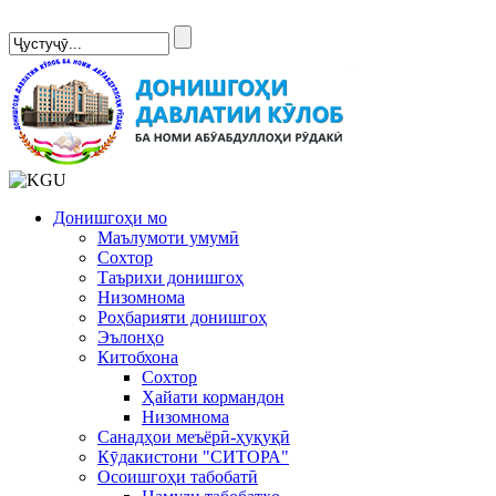
Сомонаи нав
Донишгоҳи мо
Маълумоти умумӣ
Сохтор
Таърихи донишгоҳ
Низомнома
Роҳбарияти донишгоҳ
Эълонҳо
Китобхона
Сохтор
Ҳайати кормандон
Низомнома
Санадҳои меъёрӣ-ҳуқуқӣ
Кӯдакистони "СИТОРА"
Осоишгоҳи табобатӣ