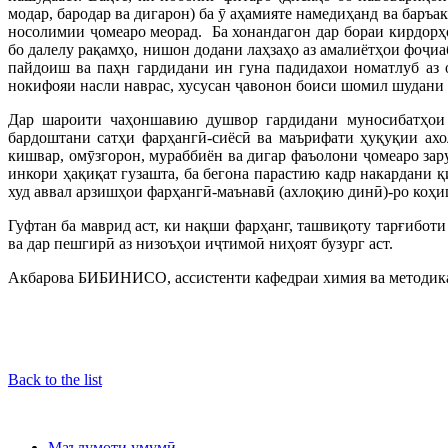
модар, бародар ва дигарон) ба ӯ аҳамияте намедиҳанд ва баръа
носолимии ҷомеаро меорад. Ба хонандагон дар бораи кирдорҳо
бо далелу рақамҳо, нишон додани лаҳзаҳо аз амалиётҳои фоҷи
пайдоиш ва паҳн гардидани ин гуна падидахои номатлуб аз 
нокифояи насли наврас, хусусан ҷавонон боиси шомил шудани 
Дар шароити чаҳоншавию душвор гардидани муносибатҳои 
бардоштани сатҳи фарҳангӣ-сиёсӣ ва маърифати ҳуқуқии ахо
кишвар, омӯзгорон, мураббиён ва дигар фаъолони ҷомеаро зар
инкори ҳақиқат гузашта, ба бегона парастию кадр накардани 
худ аввал арзишҳои фарҳангӣ-маънавӣ (ахлоқию динӣ)-ро коҳиш 
Гуфтан ба маврид аст, ки нақши фарҳанг, ташвиқоту тарғибот
ва дар пешгирӣ аз низоъҳои иҷтимоӣ ниҳоят бузург аст.
Акбарова БИБИНИСО, ассистенти кафедраи химия ва методик
Back to the list
Маълумоти умумӣ