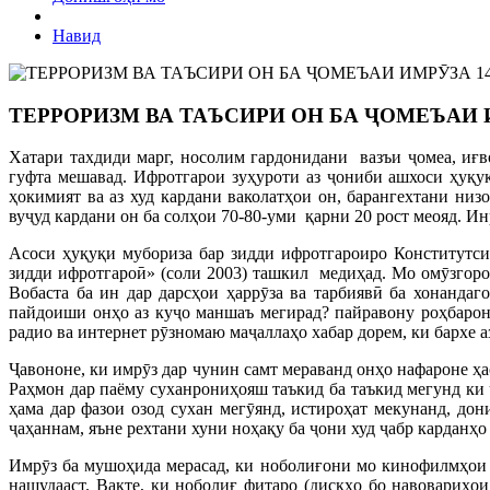
Навид
1
ТЕРРОРИЗМ ВА ТАЪСИРИ ОН БА ҶОМЕЪАИ
Хатари тахдиди марг, носолим гардонидани вазъи ҷомеа, иғ
гуфта мешавад. Ифротгарои зуҳуроти аз ҷониби ашхоси ҳуқуқ
ҳокимият ва аз худ кардани ваколатҳои он, барангехтани ни
вуҷуд кардани он ба солҳои 70-80-уми қарни 20 рост меояд. 
Асоси ҳуқуқи мубориза бар зидди ифротгароиро Конститутс
зидди ифротгароӣ» (соли 2003) ташкил медиҳад. Мо омӯзгоро
Вобаста ба ин дар дарсҳои ҳаррӯза ва тарбиявӣ ба хонанда
пайдоиши онҳо аз куҷо маншаъ мегирад? пайравону роҳбарона
радио ва интернет рӯзномаю маҷаллаҳо хабар дорем, ки бархе 
Ҷавононе, ки имрӯз дар чунин самт мераванд онҳо нафароне ҳа
Раҳмон дар паёму суханрониҳояш таъкид ба таъкид мегунд ки ҷ
ҳама дар фазои озод сухан мегӯянд, истироҳат мекунанд, до
ҷаҳаннам, яъне рехтани хуни ноҳақу ба ҷони худ ҷабр карданҳо
Имрӯз ба мушоҳида мерасад, ки ноболиғони мо кинофилмҳои а
нашудааст. Вақте, ки ноболиғ фитаро (дискҳо бо навовариҳои