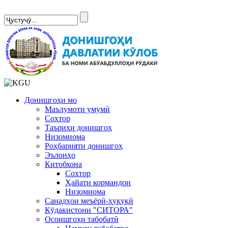
Сомонаи нав
Донишгоҳи мо
Маълумоти умумӣ
Сохтор
Таърихи донишгоҳ
Низомнома
Роҳбарияти донишгоҳ
Эълонҳо
Китобхона
Сохтор
Ҳайати кормандон
Низомнома
Санадҳои меъёрӣ-ҳуқуқӣ
Кӯдакистони "СИТОРА"
Осоишгоҳи табобатӣ