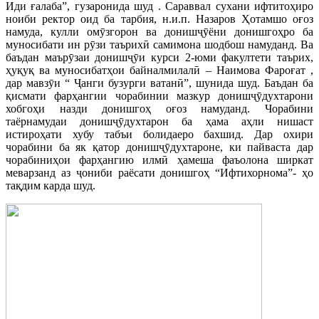
Иди ғалаба”, гузаронида шуд . Сараввал сухани ифтитоҳиро
ноиби ректор оид ба тарбия, н.и.п. Назаров Ҳотамшо оғоз
намуда, кулли омӯзгорон ва донишҷӯёни донишгоҳро ба
муносибати ин рӯзи таърихӣ самимона шодбош намуданд. Ва
баъдан маърӯзаи донишҷӯи курси 2-юми факултети таърих,
ҳуқуқ ва муносибатҳои байналмилалӣ – Наимова Фароғат ,
дар мавзӯи “ Ҷанги бузурги ватанӣ”, шунида шуд. Баъдан ба
қисмати фарҳангии чорабинии мазкур донишҷӯдухтарони
хобгоҳи назди донишгоҳ оғоз намуданд. Чорабини
таёрнамудаи донишҷӯдухтарон ба ҳама аҳли нишаст
истироҳати хубу табъи болидаеро бахшид. Дар охири
чорабини ба як қатор донишҷӯдухтароне, ки пайваста дар
чорабиниҳои фарҳангию илмӣ ҳамеша фаъолона ширкат
меварзанд аз ҷониби раёсати донишгоҳ “Ифтихорнома”- ҳо
тақдим карда шуд.