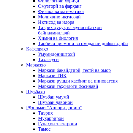
Филологияи хориҷӣ
Омӯзгорӣ ва фарҳанг
Физика ва математика
Молиявию иқтисодӣ
Иқтисод ва идора
Таърих ҳуқуқ ва муносибатҳои
байналмиллалӣ
Химия ва биология
Тарбияи ҷисмонӣ ва омодагии дифои ҳарбӣ
Кафедраҳо
Умумидонишгоҳӣ
Тахассусӣ
Марказҳо
Маркази бақайдгирӣ, тестӣ ва омор
Маркази ТИК
Маркази рушди касбият ва инноватсия
Маркази таҳсилоти фосилавӣ
Шуъбаҳо
Шуъбаи умумӣ
Шуъбаи ҷавонон
Рӯзномаи "Анвори дониш"
Таърих
Муҳаррирон
Гунаҳои электронӣ
Тамос