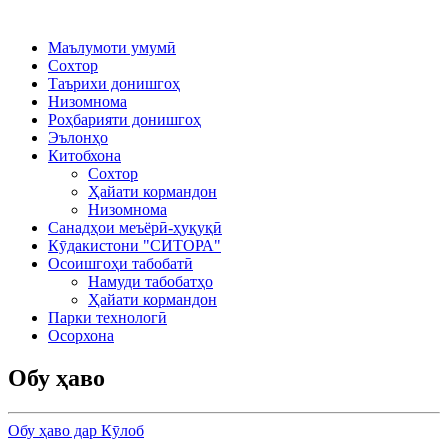
Маълумоти умумӣ
Сохтор
Таърихи донишгоҳ
Низомнома
Роҳбарияти донишгоҳ
Эълонҳо
Китобхона
Сохтор
Ҳайати кормандон
Низомнома
Санадҳои меъёрӣ-ҳуқуқӣ
Кӯдакистони "СИТОРА"
Осоишгоҳи табобатӣ
Намуди табобатҳо
Ҳайати кормандон
Парки технологӣ
Осорхона
Обу ҳаво
Обу ҳаво дар Кӯлоб