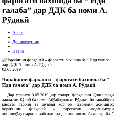
фароғати бахшида ба “ Иди
ғалаба” дар ДДК ба номи А.
Рӯдакӣ
Асосӣ
Донишгоҳи мо
Навид
03.05.2019
Чорабинии фарҳангӣ – фароғати бахшида ба “
Иди ғалаба” дар ДДК ба номи А. Рӯдакӣ
Дар таърихи 3.05.2019 дар толори фарҳангии Донишгоҳи
давлатии Кӯлоб ба номи Абӯабдуллоҳи Рӯдакӣ, бо ташаббуси
раёсати тарбия ва шуъбаи кор бо ҷавонони донишгоҳ
чорабинии фарҳангӣ – фароғатии омоданамудаи
донишҷӯдухтарони хобгоҳи назди донишгоҳ бахшида ба “