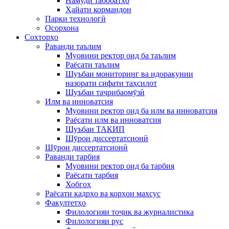
Намуди табобатҳо
Ҳайати кормандон
Парки технологӣ
Осорхона
Сохторҳо
Раванди таълим
Муовини ректор оид ба таълим
Раёсати таълим
Шуъбаи мониторинг ва идоракунии
назорати сифати таҳсилот
Шуъбаи таҷрибаомӯзӣ
Илм ва инноватсия
Муовини ректор оид ба илм ва инноватсия
Раёсати илм ва инноватсия
Шуъбаи ТАКИП
Шӯрои диссертатсионӣ
Шӯрои диссертатсионӣ
Раванди тарбия
Муовини ректор оид ба тарбия
Раёсати тарбия
Хобгоҳ
Раёсати кадрҳо ва корҳои махсус
Факултетҳо
Филологияи тоҷик ва журналистика
Филологияи рус