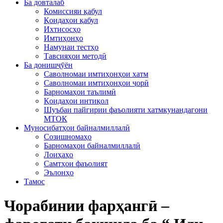
Ба довталаб
Комиссияи қабул
Қоидаҳои қабул
Ихтисосҳо
Имтиҳонҳо
Намунаи тестҳо
Тавсияҳои методӣ
Ба донишҷӯён
Саволномаи имтиҳонҳои хатм
Саволномаи имтиҳонҳои ҷорӣ
Барномаҳои таълимӣ
Қоидаҳои интиқол
Шуъбаи пайгирии фаъолияти хатмкунандагони
МТОК
Муносибатҳои байналмиллалӣ
Созишномаҳо
Барномаҳои байналмиллалӣ
Лоиҳаҳо
Самтҳои фаъолият
Эълонҳо
Тамос
Чорабинии фарҳангӣ –