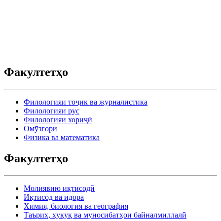
Факултетҳо
Филологияи тоҷик ва журналистика
Филологияи рус
Филологияи хориҷӣ
Омӯзгорӣ
Физика ва математика
Факултетҳо
Молиявию иқтисодӣ
Иқтисод ва идора
Химия, биология ва география
Таърих, ҳуқуқ ва муносибатҳои байналмиллалӣ