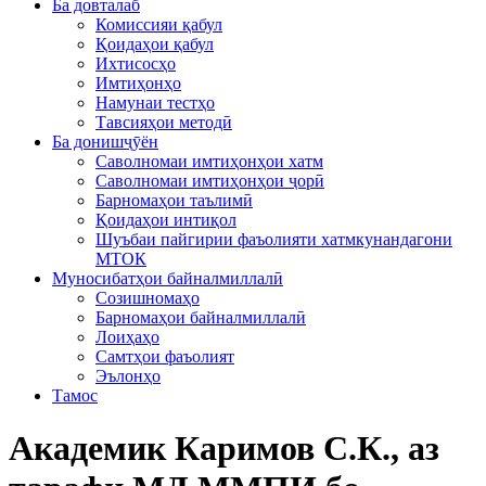
Ба довталаб
Комиссияи қабул
Қоидаҳои қабул
Ихтисосҳо
Имтиҳонҳо
Намунаи тестҳо
Тавсияҳои методӣ
Ба донишҷӯён
Саволномаи имтиҳонҳои хатм
Саволномаи имтиҳонҳои ҷорӣ
Барномаҳои таълимӣ
Қоидаҳои интиқол
Шуъбаи пайгирии фаъолияти хатмкунандагони
МТОК
Муносибатҳои байналмиллалӣ
Созишномаҳо
Барномаҳои байналмиллалӣ
Лоиҳаҳо
Самтҳои фаъолият
Эълонҳо
Тамос
Академик Каримов С.К., аз