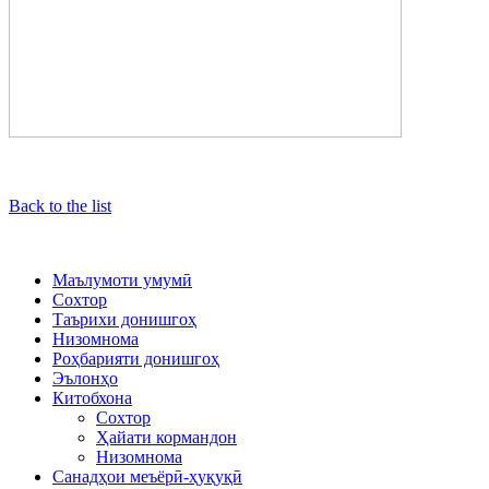
Back to the list
Маълумоти умумӣ
Сохтор
Таърихи донишгоҳ
Низомнома
Роҳбарияти донишгоҳ
Эълонҳо
Китобхона
Сохтор
Ҳайати кормандон
Низомнома
Санадҳои меъёрӣ-ҳуқуқӣ