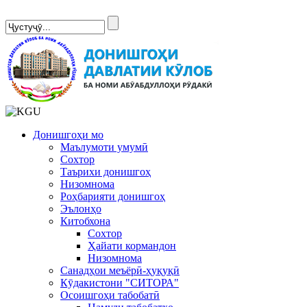
Сомонаи нав
Донишгоҳи мо
Маълумоти умумӣ
Сохтор
Таърихи донишгоҳ
Низомнома
Роҳбарияти донишгоҳ
Эълонҳо
Китобхона
Сохтор
Ҳайати кормандон
Низомнома
Санадҳои меъёрӣ-ҳуқуқӣ
Кӯдакистони "СИТОРА"
Осоишгоҳи табобатӣ