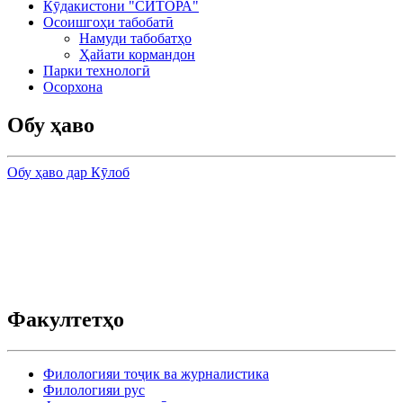
Кӯдакистони "СИТОРА"
Осоишгоҳи табобатӣ
Намуди табобатҳо
Ҳайати кормандон
Парки технологӣ
Осорхона
Обу ҳаво
Обу ҳаво дар Кӯлоб
Факултетҳо
Филологияи тоҷик ва журналистика
Филологияи рус