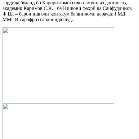
гардида буданд бо Ќарори комиссияи озмуни аз донишгоҳ
академик Каримов С.К. - ба Нишони фахрӣ ва Сайфуддинов
Ф.Ш. – барои ишғоли ҷои якум ба дипломи дараҷаи I МД
ММПИ сарафроз гардонида шуд.