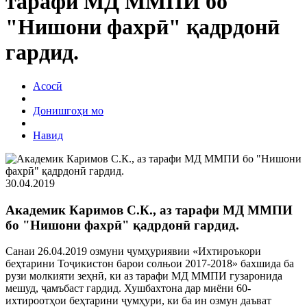
тарафи МД ММПИ бо
"Нишони фахрӣ" қадрдонӣ
гардид.
Асосӣ
Донишгоҳи мо
Навид
30.04.2019
Академик Каримов С.К., аз тарафи МД ММПИ
бо "Нишони фахрӣ" қадрдонӣ гардид.
Санаи 26.04.2019 озмуни ҷумҳуриявии «Ихтироъкори
беҳтарини Тоҷикистон барои солњои 2017-2018» бахшида ба
рузи молкияти зеҳнӣ, ки аз тарафи МД ММПИ гузаронида
мешуд, ҷамъбаст гардид. Хушбахтона дар миёни 60-
ихтироотҳои беҳтарини ҷумҳури, ки ба ин озмун даъват