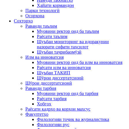
Намуди табобатҳо
Ҳайати кормандон
Парки технологӣ
Осорхона
Сохторҳо
Раванди таълим
Муовини ректор оид ба таълим
Раёсати таълим
Шуъбаи мониторинг ва идоракунии
назорати сифати таҳсилот
Шуъбаи таҷрибаомӯзӣ
Илм ва инноватсия
Муовини ректор оид ба илм ва инноватсия
Раёсати илм ва инноватсия
Шуъбаи ТАКИП
Шӯрои диссертатсионӣ
Шӯрои диссертатсионӣ
Раванди тарбия
Муовини ректор оид ба тарбия
Раёсати тарбия
Хобгоҳ
Раёсати кадрҳо ва корҳои махсус
Факултетҳо
Филологияи тоҷик ва журналистика
Филологияи рус