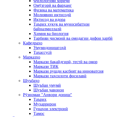
Филологияи хориҷӣ
Омӯзгорӣ ва фарҳанг
Физика ва математика
Молиявию иқтисодӣ
Иқтисод ва идора
Таърих ҳуқуқ ва муносибатҳои
байналмиллалӣ
Химия ва биология
Тарбияи ҷисмонӣ ва омодагии дифои ҳарбӣ
Кафедраҳо
Умумидонишгоҳӣ
Тахассусӣ
Марказҳо
Маркази бақайдгирӣ, тестӣ ва омор
Маркази ТИК
Маркази рушди касбият ва инноватсия
Маркази таҳсилоти фосилавӣ
Шуъбаҳо
Шуъбаи умумӣ
Шуъбаи ҷавонон
Рӯзномаи "Анвори дониш"
Таърих
Муҳаррирон
Гунаҳои электронӣ
Тамос