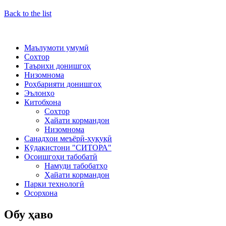
Back to the list
Маълумоти умумӣ
Сохтор
Таърихи донишгоҳ
Низомнома
Роҳбарияти донишгоҳ
Эълонҳо
Китобхона
Сохтор
Ҳайати кормандон
Низомнома
Санадҳои меъёрӣ-ҳуқуқӣ
Кӯдакистони "СИТОРА"
Осоишгоҳи табобатӣ
Намуди табобатҳо
Ҳайати кормандон
Парки технологӣ
Осорхона
Обу ҳаво