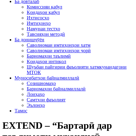
Ба довталаб
Комиссияи қабул
Қоидаҳои қабул
Ихтисосҳо
Имтиҳонҳо
Намунаи тестҳо
Тавсияҳои методӣ
Ба донишҷӯён
Саволномаи имтиҳонҳои хатм
Саволномаи имтиҳонҳои ҷорӣ
Барномаҳои таълимӣ
Қоидаҳои интиқол
Шуъбаи пайгирии фаъолияти хатмкунандагони
МТОК
Муносибатҳои байналмиллалӣ
Созишномаҳо
Барномаҳои байналмиллалӣ
Лоиҳаҳо
Самтҳои фаъолият
Эълонҳо
Тамос
EXTEND – “Бартарӣ дар