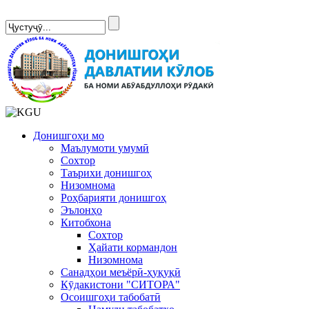
Сомонаи нав
Донишгоҳи мо
Маълумоти умумӣ
Сохтор
Таърихи донишгоҳ
Низомнома
Роҳбарияти донишгоҳ
Эълонҳо
Китобхона
Сохтор
Ҳайати кормандон
Низомнома
Санадҳои меъёрӣ-ҳуқуқӣ
Кӯдакистони "СИТОРА"
Осоишгоҳи табобатӣ