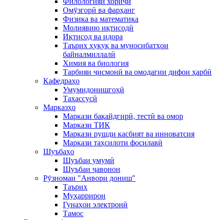
Филологияи хориҷӣ
Омӯзгорӣ ва фарҳанг
Физика ва математика
Молиявию иқтисодӣ
Иқтисод ва идора
Таърих ҳуқуқ ва муносибатҳои
байналмиллалӣ
Химия ва биология
Тарбияи ҷисмонӣ ва омодагии дифои ҳарбӣ
Кафедраҳо
Умумидонишгоҳӣ
Тахассусӣ
Марказҳо
Маркази бақайдгирӣ, тестӣ ва омор
Маркази ТИК
Маркази рушди касбият ва инноватсия
Маркази таҳсилоти фосилавӣ
Шуъбаҳо
Шуъбаи умумӣ
Шуъбаи ҷавонон
Рӯзномаи "Анвори дониш"
Таърих
Муҳаррирон
Гунаҳои электронӣ
Тамос