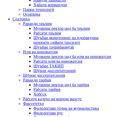
Намуди табобатҳо
Ҳайати кормандон
Парки технологӣ
Осорхона
Сохторҳо
Раванди таълим
Муовини ректор оид ба таълим
Раёсати таълим
Шуъбаи мониторинг ва идоракунии
назорати сифати таҳсилот
Шуъбаи таҷрибаомӯзӣ
Илм ва инноватсия
Муовини ректор оид ба илм ва инноватсия
Раёсати илм ва инноватсия
Шуъбаи ТАКИП
Шӯрои диссертатсионӣ
Шӯрои диссертатсионӣ
Раванди тарбия
Муовини ректор оид ба тарбия
Раёсати тарбия
Хобгоҳ
Раёсати кадрҳо ва корҳои махсус
Факултетҳо
Филологияи тоҷик ва журналистика
Филологияи рус