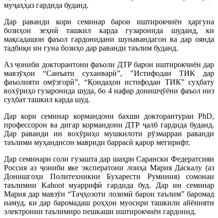
муҷаҳҳаз гардида буданд.
Дар раванди кори семинар барои иштирокчиён ҳаргуна
бозиҳои зеҳнӣ ташкил карда гузаронида шуданд, ки
мақсадашон фаъол гардонидани шунавандагон ва дар оянда
тадбиқи ин гуна бозиҳо дар раванди таълим буданд.
Аз ҷониби докторантони фаъоли ДТР барои иштирокчиён дар
мавзӯҳои “Санъати суханварӣ”, "Истифодаи ТИК дар
фаъолияти омӯзгорӣ”, “Қоидаҳои истифодаи ТИК” суҳбату
вохӯриҳо гузаронида шуда, бо 4 нафар донишҷӯёни фаъол низ
суҳбат ташкил карда шуд.
Дар кори семинар кормандони бахши докторантураи PhD,
профессорон ва дигар кормандони ДТР ҷалб гардида буданд.
Дар раванди ин вохӯриҳо мушкилоти рӯзмарраи раванди
таълими муҳандисон мавриди баррасӣ қарор мегирифт.
Дар семинари соли гузашта дар шаҳри Сарански Федератсияи
Россия аз ҷониби яке эксператони лоиҳа Мария Даскалу (аз
Донишгоҳи Политехникии Бухарести Руминия) сомонаи
таълимии Kahoot муаррифӣ гардида буд. Дар ин семинар
Мария дар мавзӯи “Таҷҳозоти лозимӣ барои таълим” баромад
намуд, ки дар баромадаш роҳҳои муосири ташкили айёнияти
электронии таълимиро пешкаши иштирокчиён гардонид.