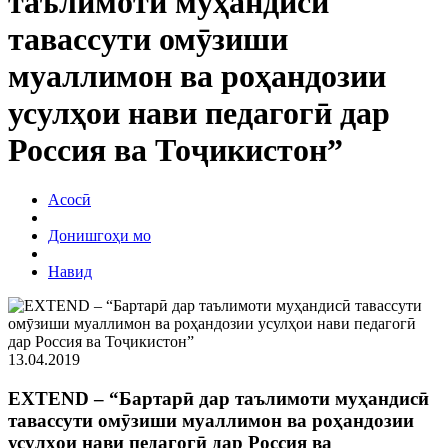
таълимоти муҳандисӣ
тавассути омӯзиши
муаллимон ва роҳандозии
усулҳои нави педагогӣ дар
Россия ва Тоҷикистон”
Асосӣ
Донишгоҳи мо
Навид
13.04.2019
EXTEND – “Бартарӣ дар таълимоти муҳандисӣ
тавассути омӯзиши муаллимон ва роҳандозии
усулҳои нави педагогӣ дар Россия ва