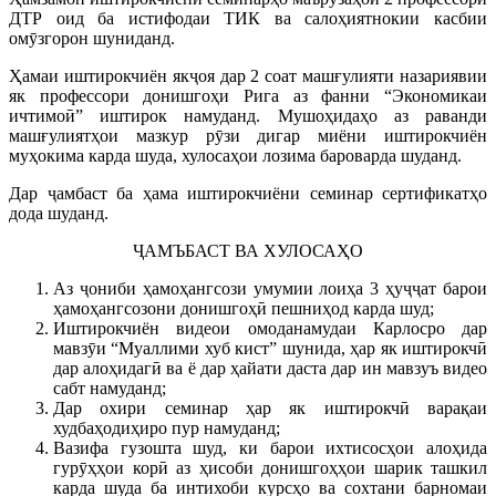
ДТР оид ба истифодаи ТИК ва салоҳиятнокии касбии
омӯзгорон шуниданд.
Ҳамаи иштирокчиён якҷоя дар 2 соат машғулияти назариявии
як профессори донишгоҳи Рига аз фанни “Экономикаи
ичтимоӣ” иштирок намуданд. Мушоҳидаҳо аз раванди
машғулиятҳои мазкур рӯзи дигар миёни иштирокчиён
муҳокима карда шуда, хулосаҳои лозима бароварда шуданд.
Дар ҷамбаст ба ҳама иштирокчиёни семинар сертификатҳо
дода шуданд.
ҶАМЪБАСТ ВА ХУЛОСАҲО
Аз ҷониби ҳамоҳангсози умумии лоиҳа 3 ҳуҷҷат барои
ҳамоҳангсозони донишгоҳӣ пешниҳод карда шуд;
Иштирокчиён видеои омоданамудаи Карлосро дар
мавзӯи “Муаллими хуб кист” шунида, ҳар як иштирокчӣ
дар алоҳидагӣ ва ё дар ҳайати даста дар ин мавзуъ видео
сабт намуданд;
Дар охири семинар ҳар як иштирокчӣ варақаи
худбаҳодиҳиро пур намуданд;
Вазифа гузошта шуд, ки барои ихтисосҳои алоҳида
гурӯҳҳои корӣ аз ҳисоби донишгоҳҳои шарик ташкил
карда шуда ба интихоби курсҳо ва сохтани барномаи