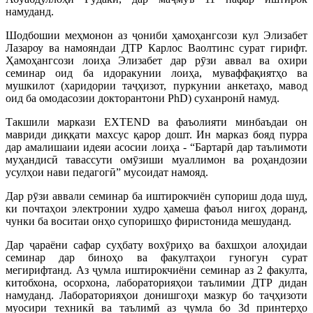
намуданд.
Шодбошии меҳмонон аз ҷониби ҳамоҳангсози кул Элизабет
Лазароу ва намояндаи ДТР Карлос Ваолтинс сурат гирифт.
Ҳамоҳангсози лоиҳа Элизабет дар рӯзи аввал ва охири
семинар оид ба идоракунии лоиҳа, муваффақиятҳо ва
мушкилот (харидории таҷҳизот, пуркунии анкетаҳо, мавод
оид ба омодасозии докторантони PhD) суханронӣ намуд.
Такшили маркази EXTEND ва фаъолияти минбаъдаи он
мавриди диққати махсус қарор дошт. Ин марказ бояд пурра
дар амалишаии идеяи асосии лоиҳа - “Бартарӣ дар таълимоти
муҳандисӣ тавассути омӯзиши муаллимон ва роҳандозии
усулҳои нави педагогӣ” мусоидат намояд.
Дар рӯзи аввали семинар ба иштирокчиён супориш дода шуд,
ки почтаҳои электронии худро ҳамеша фаъол нигоҳ доранд,
чунки ба воситаи онҳо супоришҳо фиристонида мешуданд.
Дар ҷараёни сафар суҳбату вохӯриҳо ва бахшҳои алоҳидаи
семинар дар биноҳо ва факултаҳои гуногун сурат
мегирифтанд. Аз ҷумла иштирокчиёни семинар аз 2 факулта,
китобхона, осорхона, лабораторияҳои таълимии ДТР дидан
намуданд. Лабораторияҳои донишгоҳи мазкур бо таҷҳизоти
муосири техникӣ ва таълимӣ аз ҷумла бо 3d принтерҳо