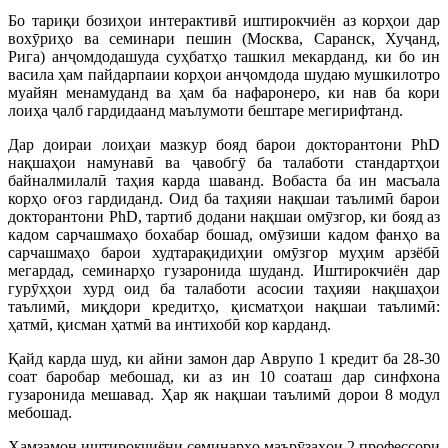
Бо тариқи бозиҳои интерактивӣ иштирокчиён аз корҳои дар
вохӯриҳо ва семинари пешин (Москва, Саранск, Хуҷанд,
Рига) анҷомдодашуда суҳбатҳо ташкил мекарданд, ки бо ин
васила ҳам пайдарпаии корҳои анҷомдода шудаю мушкилотро
муайян менамуданд ва ҳам ба нафаронеро, ки нав ба кори
лоиҳа ҷалб гардидаанд маълумоти бештаре мегирифтанд.
Дар доираи лоиҳаи мазкур бояд барои докторантони PhD
нақшаҳои намунавӣ ва ҷавобгӯ ба талаботи стандартҳои
байналмилалӣ таҳия карда шаванд. Вобаста ба ин масъала
корҳо оғоз гардиданд. Оид ба таҳияи нақшаи таълимӣ барои
докторантони PhD, тартиб додани нақшаи омӯзгор, ки бояд аз
кадом сарчашмаҳо бохабар бошад, омӯзиши кадом фанҳо ва
сарчашмаҳо барои худтарақидиҳии омӯзгор муҳим арзёбӣ
мегардад, семинарҳо гузаронида шуданд. Иштирокчиён дар
гурӯҳҳои хурд оид ба талаботи асосии таҳияи нақшаҳои
таълимӣ, миқдори кредитҳо, қисматҳои нақшаи таълимӣ:
ҳатмӣ, қисман ҳатмӣ ва интихобӣ кор карданд.
Қайд карда шуд, ки айни замон дар Аврупо 1 кредит ба 28-30
соат баробар мебошад, ки аз ин 10 соаташ дар синфхона
гузаронида мешавад. Ҳар як нақшаи таълимӣ дорои 8 модул
мебошад.
Ҳамзамон иштирокчиёни семинарҳо маърӯзаҳои 2 профессори