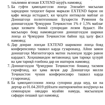
таълимии ягонаи EXTEND шурӯъ намоянд;
Ба гуфти ҳамоҳангсози лоиҳа Элизабет масъалаи
харидории таҷҳизот барои маркази EXTEND барои он
қафо монда истодааст, ки ҷиҳати интиқоли маблағ аз
Донишгоҳи политехникии Бухарести Руминия ба
донишгоҳҳои Ҷумҳурии Тоҷикистон 1% ё 1,5% маблағ
ҳақи хизмати бонкӣ супоридан лозим будааст. Ин
масъаларо бояд намояндагони донишгоҳҳои шарики
лоиҳа аз Ҷумҳурии Тоҷикистон байни худ ҳалу фасл
намоянд;
Дар доираи лоиҳаи EXTEND шарикони лоиҳа бояд
конференсияҳо ташкил карда гузаронанд. Айни замон
донишгоҳи Магнитогорск матни эълонҳои худро равон
кардааст. Хоҳишмандон метавонанд ҳам тариқи ҳузурӣ
ва ҳам тариқӣ ғоибона дар он иштирок намоянд;
Донишгоҳҳои Ҷумҳурии Тоҷикистон бошанд тасмим
гирифтанд, ки ҳама якҷоя дар Донишгоҳи милли
Тоҷикистон чунин конференсияро ташкил карда
гузаронанд;
Ба ҳамоҳангсозони лоиҳа супориш дода шуд, ки на
дертар аз 01.04.2019 рӯйхати иштирокчиёни воҳӯриҳо ва
семинарҳои ояндаро муайян намуда, масъалаҳои
сафарро пешакӣ ҳал намоянд;