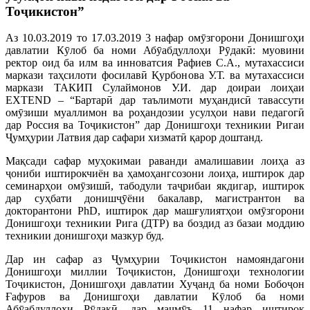
Тоҷикистон”
Аз 10.03.2019 то 17.03.2019 3 нафар омӯзгорони Донишгоҳи
давлатии Кӯлоб ба номи Абӯабдуллоҳи Рӯдакӣ: муовини
ректор оид ба илм ва инноватсия Рафиев С.А., мутахассиси
маркази таҳсилоти фосилавӣ Қурбонова У.Т. ва мутахассиси
маркази ТАКИП Сулаймонов У.И. дар доираи лоиҳаи
EXTEND – “Бартарӣ дар таълимоти муҳандисӣ тавассути
омӯзиши муаллимон ва роҳандозии усулҳои нави педагогӣ
дар Россия ва Тоҷикистон” дар Донишгоҳи техникии Ригаи
Ҷумҳурии Латвия дар сафари хизматӣ қарор доштанд.
Мақсади сафар муҳокимаи раванди амалишавии лоиҳа аз
ҷониби иштирокчиён ва ҳамоҳангсозони лоиҳа, иштирок дар
семинарҳои омӯзишӣ, табодули таҷрибаи якдигар, иштирок
дар суҳбати донишҷӯёни бакалавр, магистрантон ва
докторантони PhD, иштирок дар машғулиятҳои омӯзгорони
Донишгоҳи техникии Рига (ДТР) ва боздид аз базаи моддию
техникии донишгоҳи мазкур буд.
Дар ин сафар аз Ҷумҳурии Тоҷикистон намояндагони
Донишгоҳи миллии Тоҷикистон, Донишгоҳи технологии
Тоҷикистон, Донишгоҳи давлатии Хуҷанд ба номи Бобоҷон
Ғафуров ва Донишгоҳи давлатии Кӯлоб ба номи
Абӯабдуллоҳи Рӯдакӣ, дар маҷмӯъ 11 нафар иштирок