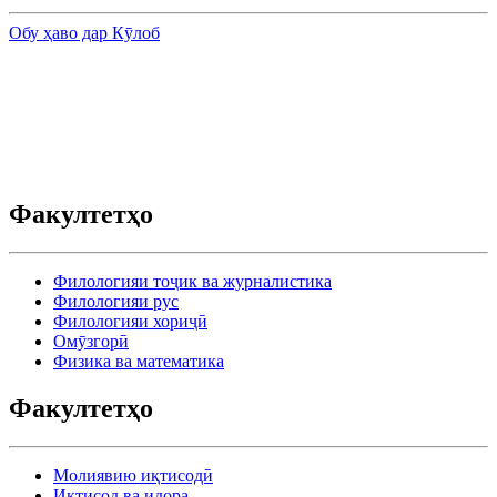
Обу ҳаво дар Кӯлоб
Факултетҳо
Филологияи тоҷик ва журналистика
Филологияи рус
Филологияи хориҷӣ
Омӯзгорӣ
Физика ва математика
Факултетҳо
Молиявию иқтисодӣ
Иқтисод ва идора