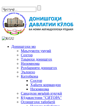
Сомонаи нав
Донишгоҳи мо
Маълумоти умумӣ
Сохтор
Таърихи донишгоҳ
Низомнома
Роҳбарияти донишгоҳ
Эълонҳо
Китобхона
Сохтор
Ҳайати кормандон
Низомнома
Санадҳои меъёрӣ-ҳуқуқӣ
Кӯдакистони "СИТОРА"
Осоишгоҳи табобатӣ