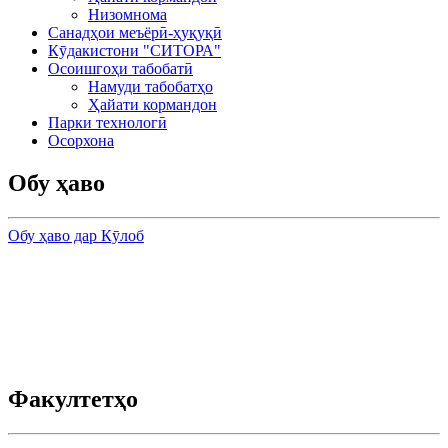
Низомнома
Санадҳои меъёрӣ-ҳуқуқӣ
Кӯдакистони "СИТОРА"
Осоишгоҳи табобатӣ
Намуди табобатҳо
Ҳайати кормандон
Парки технологӣ
Осорхона
Обу ҳаво
Обу ҳаво дар Кӯлоб
Факултетҳо