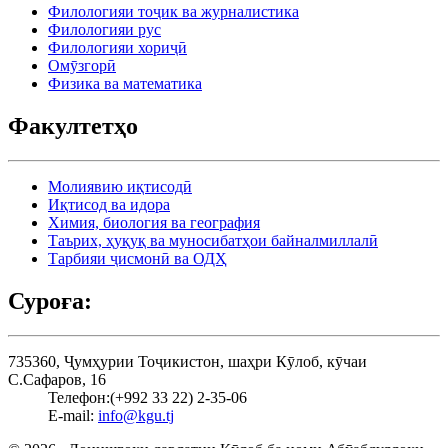
Филологияи тоҷик ва журналистика
Филологияи рус
Филологияи хориҷӣ
Омӯзгорӣ
Физика ва математика
Факултетҳо
Молиявию иқтисодӣ
Иқтисод ва идора
Химия, биология ва география
Таърих, ҳуқуқ ва муносибатҳои байналмиллалӣ
Тарбияи ҷисмонӣ ва ОДҲ
Суроға:
735360, Ҷумҳурии Тоҷикистон, шаҳри Кӯлоб, кӯчаи
С.Сафаров, 16
Телефон:
(+992 33 22) 2-35-06
E-mail:
info@kgu.tj