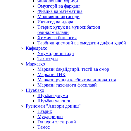
Филологияи хориҷӣ
Омӯзгорӣ ва фарҳанг
Физика ва математика
Молиявию иқтисодӣ
Иқтисод ва идора
Таърих ҳуқуқ ва муносибатҳои
байналмиллалӣ
Химия ва биология
Тарбияи ҷисмонӣ ва омодагии дифои ҳарбӣ
Кафедраҳо
Умумидонишгоҳӣ
Тахассусӣ
Марказҳо
Маркази бақайдгирӣ, тестӣ ва омор
Маркази ТИК
Маркази рушди касбият ва инноватсия
Маркази таҳсилоти фосилавӣ
Шуъбаҳо
Шуъбаи умумӣ
Шуъбаи ҷавонон
Рӯзномаи "Анвори дониш"
Таърих
Муҳаррирон
Гунаҳои электронӣ
Тамос