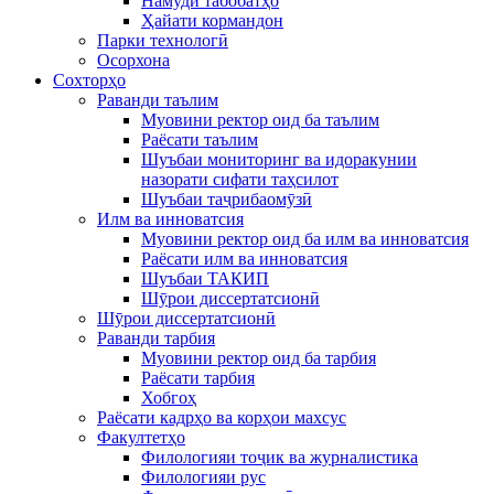
Намуди табобатҳо
Ҳайати кормандон
Парки технологӣ
Осорхона
Сохторҳо
Раванди таълим
Муовини ректор оид ба таълим
Раёсати таълим
Шуъбаи мониторинг ва идоракунии
назорати сифати таҳсилот
Шуъбаи таҷрибаомӯзӣ
Илм ва инноватсия
Муовини ректор оид ба илм ва инноватсия
Раёсати илм ва инноватсия
Шуъбаи ТАКИП
Шӯрои диссертатсионӣ
Шӯрои диссертатсионӣ
Раванди тарбия
Муовини ректор оид ба тарбия
Раёсати тарбия
Хобгоҳ
Раёсати кадрҳо ва корҳои махсус
Факултетҳо
Филологияи тоҷик ва журналистика
Филологияи рус