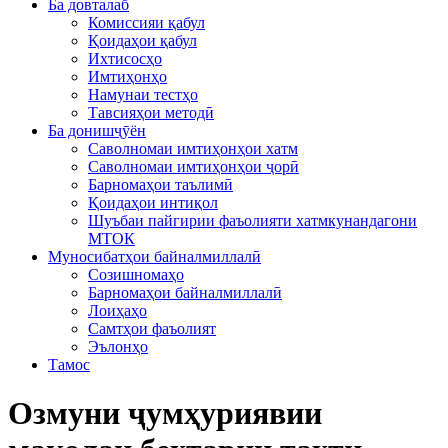
Ба довталаб
Комиссияи қабул
Қоидаҳои қабул
Ихтисосҳо
Имтиҳонҳо
Намунаи тестҳо
Тавсияҳои методӣ
Ба донишҷӯён
Саволномаи имтиҳонҳои хатм
Саволномаи имтиҳонҳои ҷорӣ
Барномаҳои таълимӣ
Қоидаҳои интиқол
Шуъбаи пайгирии фаъолияти хатмкунандагони
МТОК
Муносибатҳои байналмиллалӣ
Созишномаҳо
Барномаҳои байналмиллалӣ
Лоиҳаҳо
Самтҳои фаъолият
Эълонҳо
Тамос
Озмуни ҷумҳуриявии