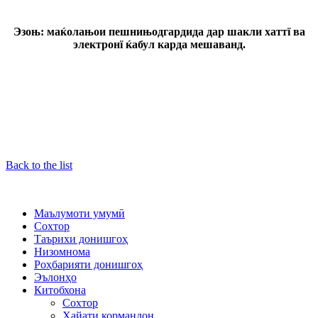
Эзоњ: маќолањои пешнињодгардида дар шакли хаттї ва
электронї ќабул карда мешаванд.
Back to the list
Маълумоти умумӣ
Сохтор
Таърихи донишгоҳ
Низомнома
Роҳбарияти донишгоҳ
Эълонҳо
Китобхона
Сохтор
Ҳайати кормандон