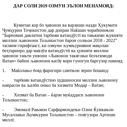
ДАР СОЛИ 2019 ОЗМУН ЭЪЛОН МЕНАМОЯД:
Кумитаи кор бо ҷавонон ва варзиши назди Ҳукумати
Ҷумҳурии Тоҷикистон дар доираи Наќшаи чорабинињои
“Барномаи давлатии тарбияи ватандўстї ва тањкими њувияти
миллии љавонони Тољикистон барои солњои 2018 - 2022”
тасмим гирифтааст, ки озмуни љумњуриявии мақолаи
беҳтаринро дар мавзӯи ватандӯстӣ ва ҳувияти миллии
ҷавонон тањти унвони «Љавонон такягоњи боэътимоди
Ватан» байни љавонони касбу кори гуногун баргузор намояд.
1. Маќолањо бояд фарогири самтњои зерин бошанд:
- тарбияи ватандўстию худшиносии миллии љавонону
наврасон ва љалби онњо ба хизмати Модар – Ватан;
- Хизмат ба Ватан – ќарзи муќаддаси љавонони
Тољикистон;
- Эмомалї Рањмон Сарфармондењи Олии Ќуввањои
Мусаллањи Љумњурии Тољикистон – поягузори Артиши
миллї;