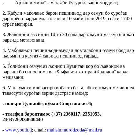
- Артиши миллї – мактаби бузурги љавонмардист;
2. Қабули маќолањо барои пешнињод дар озмун бо суроѓаи
дар поён овардашуда то санаи 10 майи соли 2019, соати 17:00
сурат мегирад.
3. Љавонони аз синни 14 то 30 сола дар озмуни мазкур ширкат
варзида метавонанд.
4. Маќолањои пешнињоднамудаи довталабони озмун бояд дар
њаљми на кам аз 4 сањифа пешнињод гардад.
5. Ѓолибони озмун аз љониби Кумитаи кор бо љавонон ва
варзиш бо сипоснома ва тўњфањои хотиравї ќадрдонї карда
мешаванд.
6. Маълумоти иловагиро вобаста ба талаботи озмун метавонед
тавассути суроѓаи зерин дастрас намоед:
- шањри Душанбе, кўчаи Спортивная-6;
- телефон бароитамос (+37) 2360117, 2351053,
2363726,934640440
-
www.youth.tj
; email:
muhsin.murodzoda@mail.ru