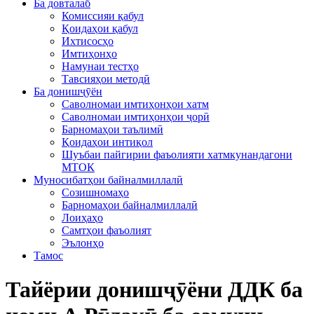
Ба довталаб
Комиссияи қабул
Қоидаҳои қабул
Ихтисосҳо
Имтиҳонҳо
Намунаи тестҳо
Тавсияҳои методӣ
Ба донишҷӯён
Саволномаи имтиҳонҳои хатм
Саволномаи имтиҳонҳои ҷорӣ
Барномаҳои таълимӣ
Қоидаҳои интиқол
Шуъбаи пайгирии фаъолияти хатмкунандагони
МТОК
Муносибатҳои байналмиллалӣ
Созишномаҳо
Барномаҳои байналмиллалӣ
Лоиҳаҳо
Самтҳои фаъолият
Эълонҳо
Тамос
Тайёрии донишҷӯёни ДДК ба