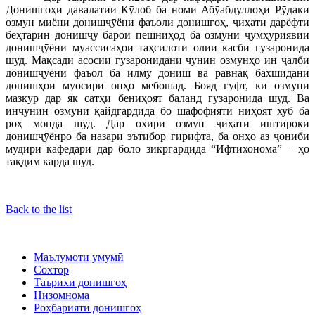
Донишгоҳи давалатии Кӯлоб ба номи Абӯабдуллоҳи Рӯдакӣ
озмун миёни донишҷӯёни фаъоли донишгоҳ, ҷиҳати дарёфти
беҳтарин донишҷӯ барои пешниҳод ба озмуни ҷумҳуриявии
донишҷӯёни муассисаҳои таҳсилоти олии касби гузаронида
шуд. Мақсади асосии гузаронидани чунин озмунҳо ин ҷалби
донишҷӯёни фаъол ба илму дониш ва равнақ бахшидани
донишҳои муосири онҳо мебошад. Бояд гуфт, ки озмуни
мазкур дар як сатҳи бениҳоят баланд гузаронида шуд. Ва
инчунин озмуни қайдгардида бо шафофияти ниҳоят хуб ба
роҳ монда шуд. Дар охири озмун ҷиҳати иштироки
донишҷӯёнро ба назари эътибор гирифта, ба онҳо аз ҷониби
мудири кафедари дар боло зикргардида “Ифтихонома” – ҳо
тақдим карда шуд.
Back to the list
Маълумоти умумӣ
Сохтор
Таърихи донишгоҳ
Низомнома
Роҳбарияти донишгоҳ