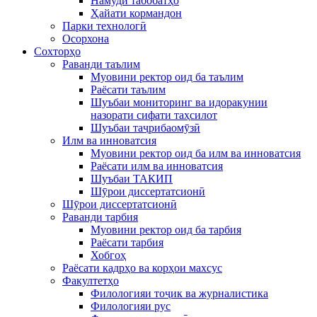
Намуди табобатҳо
Ҳайати кормандон
Парки технологӣ
Осорхона
Сохторҳо
Раванди таълим
Муовини ректор оид ба таълим
Раёсати таълим
Шуъбаи мониторинг ва идоракунии
назорати сифати таҳсилот
Шуъбаи таҷрибаомӯзӣ
Илм ва инноватсия
Муовини ректор оид ба илм ва инноватсия
Раёсати илм ва инноватсия
Шуъбаи ТАКИП
Шӯрои диссертатсионӣ
Шӯрои диссертатсионӣ
Раванди тарбия
Муовини ректор оид ба тарбия
Раёсати тарбия
Хобгоҳ
Раёсати кадрҳо ва корҳои махсус
Факултетҳо
Филологияи тоҷик ва журналистика
Филологияи рус