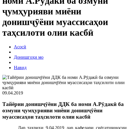
номи А.Рӯдакӣ ба озмуни
ҷумҳурияви миёни
донишҷӯёни муассисаҳои
таҳсилоти олии касбӣ
Асосӣ
Донишгоҳи мо
Навид
09.04.2019
Тайёрии донишҷӯёни ДДК ба номи А.Рӯдакӣ ба
озмуни ҷумҳурияви миёни донишҷӯёни
муассисаҳои таҳсилоти олии касбӣ
Дар тахрихи 9.04.2019 дар кафедари сиёсатшиносии