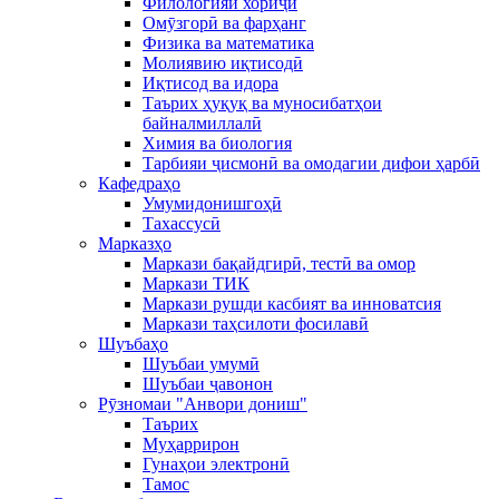
Филологияи хориҷӣ
Омӯзгорӣ ва фарҳанг
Физика ва математика
Молиявию иқтисодӣ
Иқтисод ва идора
Таърих ҳуқуқ ва муносибатҳои
байналмиллалӣ
Химия ва биология
Тарбияи ҷисмонӣ ва омодагии дифои ҳарбӣ
Кафедраҳо
Умумидонишгоҳӣ
Тахассусӣ
Марказҳо
Маркази бақайдгирӣ, тестӣ ва омор
Маркази ТИК
Маркази рушди касбият ва инноватсия
Маркази таҳсилоти фосилавӣ
Шуъбаҳо
Шуъбаи умумӣ
Шуъбаи ҷавонон
Рӯзномаи "Анвори дониш"
Таърих
Муҳаррирон
Гунаҳои электронӣ
Тамос