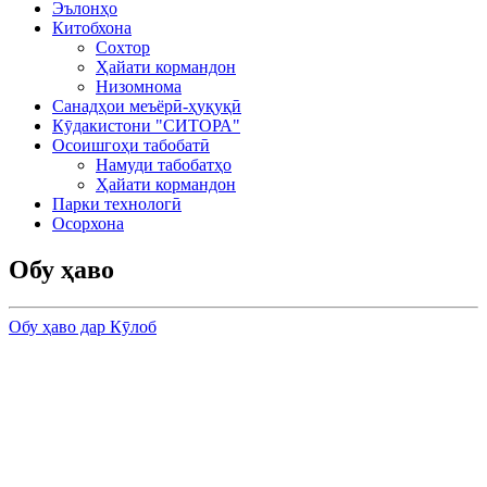
Эълонҳо
Китобхона
Сохтор
Ҳайати кормандон
Низомнома
Санадҳои меъёрӣ-ҳуқуқӣ
Кӯдакистони "СИТОРА"
Осоишгоҳи табобатӣ
Намуди табобатҳо
Ҳайати кормандон
Парки технологӣ
Осорхона
Обу ҳаво
Обу ҳаво дар Кӯлоб