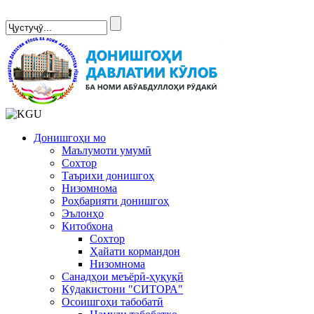
Сомонаи нав
Донишгоҳи мо
Маълумоти умумӣ
Сохтор
Таърихи донишгоҳ
Низомнома
Роҳбарияти донишгоҳ
Эълонҳо
Китобхона
Сохтор
Ҳайати кормандон
Низомнома
Санадҳои меъёрӣ-ҳуқуқӣ
Кӯдакистони "СИТОРА"
Осоишгоҳи табобатӣ