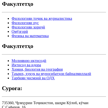
Факултетҳо
Филологияи тоҷик ва журналистика
Филологияи рус
Филологияи хориҷӣ
Омӯзгорӣ
Физика ва математика
Факултетҳо
Молиявию иқтисодӣ
Иқтисод ва идора
Химия, биология ва география
Таърих, ҳуқуқ ва муносибатҳои байналмиллалӣ
Тарбияи ҷисмонӣ ва ОДҲ
Суроға:
735360, Ҷумҳурии Тоҷикистон, шаҳри Кӯлоб, кӯчаи
С.Сафаров, 16